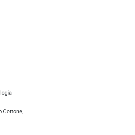
ologia
co Cottone,