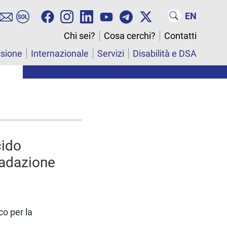
EN
Chi sei?
Cosa cerchi?
Contatti
ssione
Internazionale
Servizi
Disabilità e DSA
cido
radazione
co per la