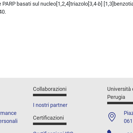
lle PARP basati sul nucleo[1,2,4]triazolo[3,4-
b
] [1,3]benzoti
40.
Collaborazioni
Università 
Perugia
I nostri partner
ormance
Piaz
Certificazioni
ersonali
061