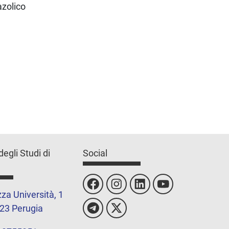
azolico
degli Studi di
Social
za Università, 1
23 Perugia