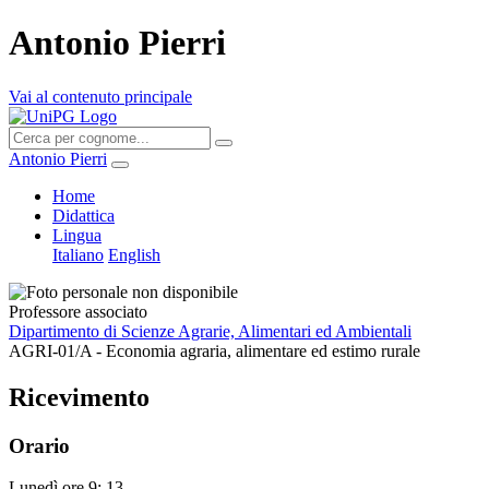
Antonio Pierri
Vai al contenuto principale
Antonio Pierri
Home
Didattica
Lingua
Italiano
English
Professore associato
Dipartimento di Scienze Agrarie, Alimentari ed Ambientali
AGRI-01/A - Economia agraria, alimentare ed estimo rurale
Ricevimento
Orario
Lunedì ore 9; 13