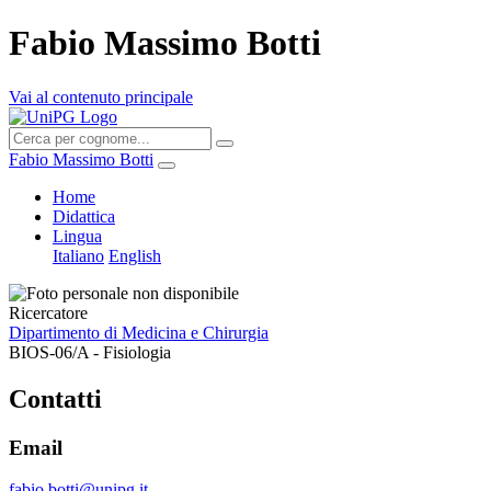
Fabio Massimo Botti
Vai al contenuto principale
Fabio Massimo Botti
Home
Didattica
Lingua
Italiano
English
Ricercatore
Dipartimento di Medicina e Chirurgia
BIOS-06/A - Fisiologia
Contatti
Email
fabio.botti@unipg.it