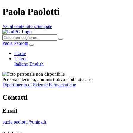
Paola Paolotti
Vai al contenuto principale
Paola Paolotti
Home
Lingua
Italiano
English
Personale tecnico, amministrativo e bibliotecario
Dipartimento di Scienze Farmaceutiche
Contatti
Email
paola.paolotti@unipg.it