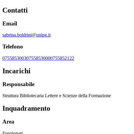
Contatti
Email
sabrina.boldrini@unipg.it
Telefono
0755853003
0755853000
0755852122
Incarichi
Responsabile
Struttura Bibliotecaria Lettere e Scienze della Formazione
Inquadramento
Area
Funzionari