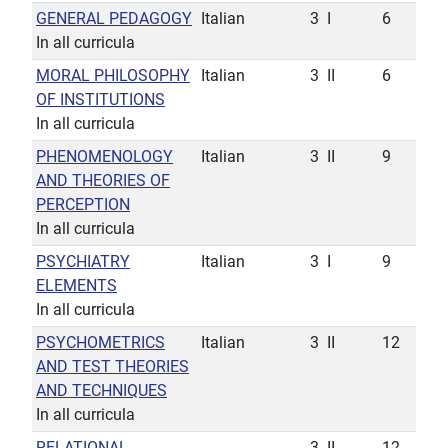
GENERAL PEDAGOGY
Italian
3
I
6
In all curricula
MORAL PHILOSOPHY
Italian
3
II
6
OF INSTITUTIONS
In all curricula
PHENOMENOLOGY
Italian
3
II
9
AND THEORIES OF
PERCEPTION
In all curricula
PSYCHIATRY
Italian
3
I
9
ELEMENTS
In all curricula
PSYCHOMETRICS
Italian
3
II
12
AND TEST THEORIES
AND TECHNIQUES
In all curricula
RELATIONAL
3
II
12