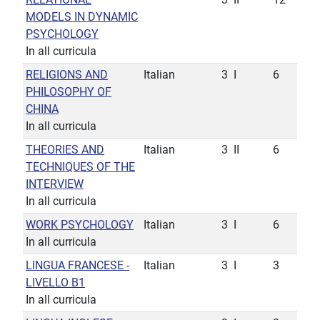
MODELS IN DYNAMIC
PSYCHOLOGY
In all curricula
RELIGIONS AND
Italian
3
I
6
PHILOSOPHY OF
CHINA
In all curricula
THEORIES AND
Italian
3
II
6
TECHNIQUES OF THE
INTERVIEW
In all curricula
WORK PSYCHOLOGY
Italian
3
I
6
In all curricula
LINGUA FRANCESE -
Italian
3
I
3
LIVELLO B1
In all curricula