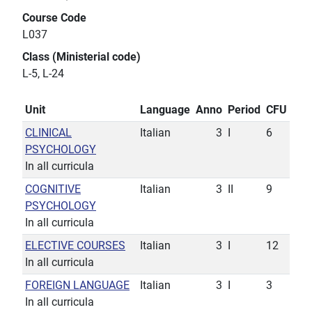
Course Code
L037
Class (Ministerial code)
L-5, L-24
Unit
Language
Anno
Period
CFU
CLINICAL
Italian
3
I
6
PSYCHOLOGY
In all curricula
COGNITIVE
Italian
3
II
9
PSYCHOLOGY
In all curricula
ELECTIVE COURSES
Italian
3
I
12
In all curricula
FOREIGN LANGUAGE
Italian
3
I
3
In all curricula