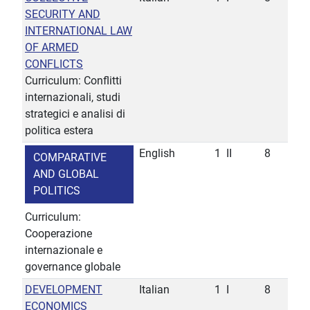
SECURITY AND
INTERNATIONAL LAW
OF ARMED
CONFLICTS
Curriculum: Conflitti
internazionali, studi
strategici e analisi di
politica estera
English
1
II
8
COMPARATIVE
AND GLOBAL
POLITICS
Curriculum:
Cooperazione
internazionale e
governance globale
DEVELOPMENT
Italian
1
I
8
ECONOMICS