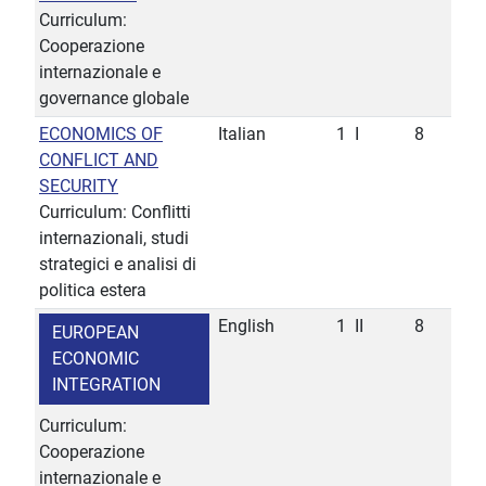
Curriculum:
Cooperazione
internazionale e
governance globale
ECONOMICS OF
Italian
1
I
8
CONFLICT AND
SECURITY
Curriculum: Conflitti
internazionali, studi
strategici e analisi di
politica estera
English
1
II
8
EUROPEAN
ECONOMIC
INTEGRATION
Curriculum:
Cooperazione
internazionale e