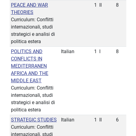
PEACE AND WAR
1
II
8
THEORIES
Curriculum: Conflitti
internazionali, studi
strategici e analisi di
politica estera
POLITICS AND
Italian
1
I
8
CONFLICTS IN
MEDITERRANEN
AFRICA AND THE
MIDDLE EAST
Curriculum: Conflitti
internazionali, studi
strategici e analisi di
politica estera
STRATEGIC STUDIES
Italian
1
II
6
Curriculum: Conflitti
internazionali, studi