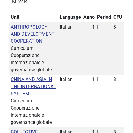
LM-52 R
Unit
Language
Anno
Period
CFU
ANTHROPOLOGY
Italian
1
I
8
AND DEVELOPMENT
COOPERATION
Curriculum:
Cooperazione
internazionale e
governance globale
CHINA AND ASIA IN
Italian
1
I
8
THE INTERNATIONAL
SYSTEM
Curriculum:
Cooperazione
internazionale e
governance globale
COLLECTIVE
Italian
1
I
8