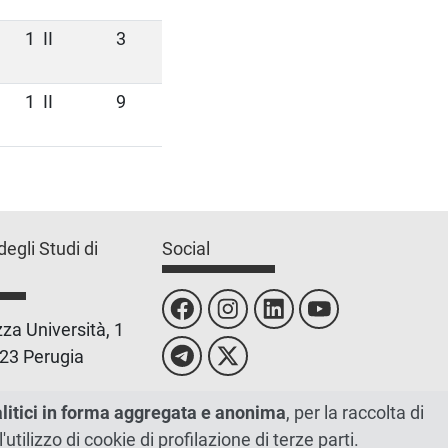
1
II
3
1
II
9
degli Studi di
Social
za Università, 1
23 Perugia
 0755851
alitici in forma aggregata e anonima
, per la raccolta di
l'utilizzo di cookie di profilazione di terze parti.
 00448820548