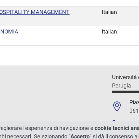
HOSPITALITY MANAGEMENT
Italian
CONOMIA
Italian
Università 
Perugia
Piaz
061
+39
migliorare l'esperienza di navigazione e
cookie tecnici an
ambi necessari. Selezionando "
Accetto
" si dà il consenso al
C.F./P.Iva