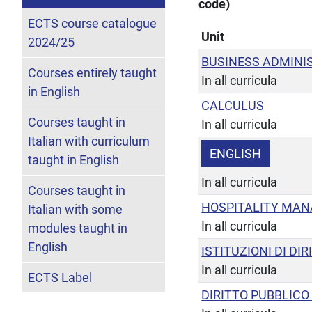
code)
ECTS course catalogue
Unit
2024/25
BUSINESS ADMINI
Courses entirely taught
In all curricula
in English
CALCULUS
Courses taught in
In all curricula
Italian with curriculum
ENGLISH
taught in English
In all curricula
Courses taught in
HOSPITALITY MA
Italian with some
In all curricula
modules taught in
English
ISTITUZIONI DI DI
In all curricula
ECTS Label
DIRITTO PUBBLICO