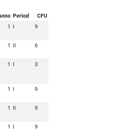
Anno
Period
CFU
1
I
9
1
II
6
1
I
3
1
I
9
1
II
9
1
I
9