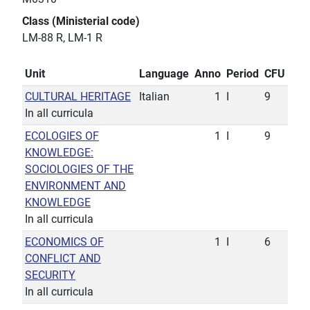
Class (Ministerial code)
LM-88 R, LM-1 R
Unit
Language
Anno
Period
CFU
CULTURAL HERITAGE
Italian
1
I
9
In all curricula
ECOLOGIES OF
1
I
9
KNOWLEDGE:
SOCIOLOGIES OF THE
ENVIRONMENT AND
KNOWLEDGE
In all curricula
ECONOMICS OF
1
I
6
CONFLICT AND
SECURITY
In all curricula