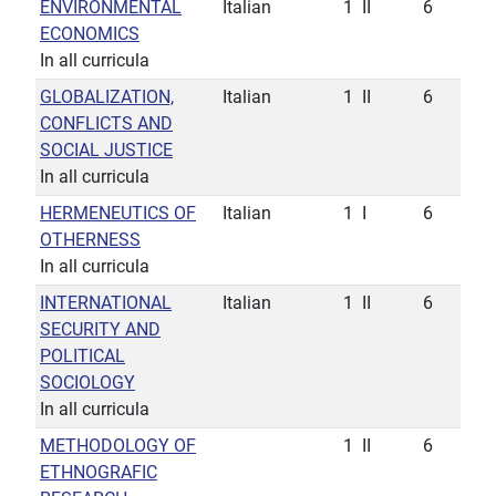
ENVIRONMENTAL
Italian
1
II
6
ECONOMICS
In all curricula
GLOBALIZATION,
Italian
1
II
6
CONFLICTS AND
SOCIAL JUSTICE
In all curricula
HERMENEUTICS OF
Italian
1
I
6
OTHERNESS
In all curricula
INTERNATIONAL
Italian
1
II
6
SECURITY AND
POLITICAL
SOCIOLOGY
In all curricula
METHODOLOGY OF
1
II
6
ETHNOGRAFIC