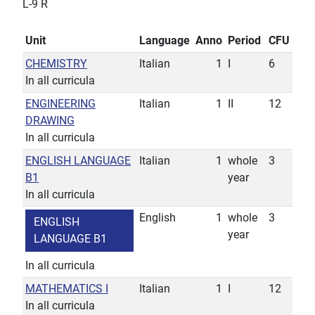
L-9 R
Unit
Language
Anno
Period
CFU
CHEMISTRY
Italian
1
I
6
In all curricula
ENGINEERING
Italian
1
II
12
DRAWING
In all curricula
ENGLISH LANGUAGE
Italian
1
whole
3
B1
year
In all curricula
English
1
whole
3
ENGLISH
year
LANGUAGE B1
In all curricula
MATHEMATICS I
Italian
1
I
12
In all curricula