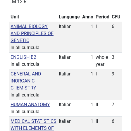
LM-13 R
Unit
Language
Anno
Period
CFU
ANIMAL BIOLOGY
Italian
1
I
6
AND PRINCIPLES OF
GENETIC
In all curricula
ENGLISH B2
Italian
1
whole
3
In all curricula
year
GENERAL AND
Italian
1
I
9
INORGANIC
CHEMISTRY
In all curricula
HUMAN ANATOMY
Italian
1
II
7
In all curricula
MEDICAL STATISTICS
Italian
1
II
6
WITH ELEMENTS OF