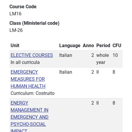
Course Code
LM16
Class (Ministerial code)
LM-26
Unit
Language
Anno
Period
CFU
ELECTIVE COURSES
Italian
2
whole
10
In all curricula
year
EMERGENCY
Italian
2
II
8
MEASURES FOR
HUMAN HEALTH
Curriculum: Costruito
ENERGY
2
II
8
MANAGEMENT IN
EMERGENCY AND
PSYCHO-SOCIAL
IMPACT