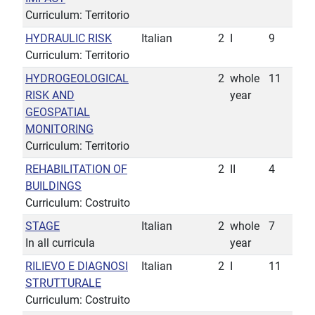
Curriculum: Territorio
HYDRAULIC RISK
Italian
2
I
9
Curriculum: Territorio
HYDROGEOLOGICAL
2
whole
11
RISK AND
year
GEOSPATIAL
MONITORING
Curriculum: Territorio
REHABILITATION OF
2
II
4
BUILDINGS
Curriculum: Costruito
STAGE
Italian
2
whole
7
In all curricula
year
RILIEVO E DIAGNOSI
Italian
2
I
11
STRUTTURALE
Curriculum: Costruito