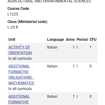
AGRICULTURAL AND ENVIRONMENTAL SCIENCES
Course Code
L1225
Class (Ministerial code)
L-25 R
Unit
Language
Anno
Period
CFU
ACTIVITY OF
Italian
1
I
1
ORIENTATION
In all curricula
ADDITIONAL
Italian
1
I
0
FORMATIVE
OBLIGATIONS -
MATHEMATICS
In all curricula
ADDITIONAL
Italian
1
I
0
FORMATIVE