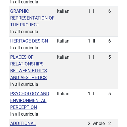
In all curricula
GRAPHIC
Italian
1
I
6
REPRESENTATION OF
THE PROJECT
In all curricula
HERITAGE DESIGN
Italian
1
II
6
In all curricula
PLACES OF
Italian
1
I
5
RELATIONSHIPS
BETWEEN ETHICS
AND AESTHETICS
In all curricula
PSYCHOLOGY AND
Italian
1
I
5
ENVIRONMENTAL
PERCEPTION
In all curricula
ADDITIONAL
2
whole
2