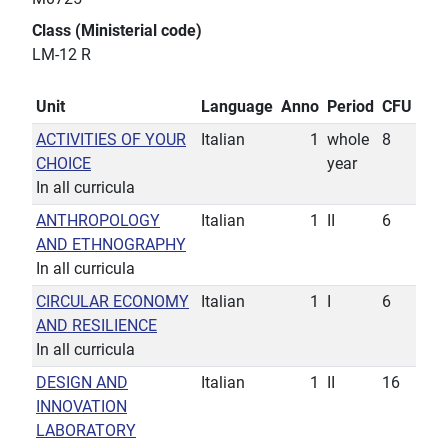
Class (Ministerial code)
LM-12 R
Unit
Language
Anno
Period
CFU
ACTIVITIES OF YOUR
Italian
1
whole
8
CHOICE
year
In all curricula
ANTHROPOLOGY
Italian
1
II
6
AND ETHNOGRAPHY
In all curricula
CIRCULAR ECONOMY
Italian
1
I
6
AND RESILIENCE
In all curricula
DESIGN AND
Italian
1
II
16
INNOVATION
LABORATORY