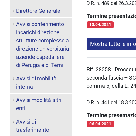
D.R. n. 489 del 26.3.20
Direttore Generale
Termine presentaz
Avvisi conferimento
13.04.2021
incarichi direzione
strutture complesse a
Mostra tutte le inf
direzione universitaria
aziende ospedaliere
di Perugia e di Terni
Rif. 28258 - Procedur
seconda fascia – SC 
Avvisi di mobilità
comma 5, della L. 2
interna
Avvisi mobilità altri
D.R. n. 441 del 18.3.20
enti
Termine presentaz
Avvisi di
06.04.2021
trasferimento