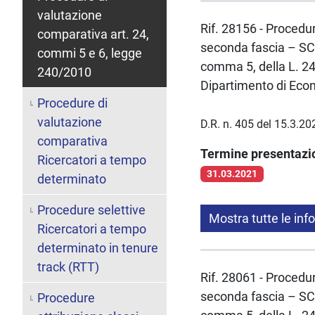
valutazione
Rif. 28156 - Procedur
comparativa art. 24,
seconda fascia – SC 
commi 5 e 6, legge
comma 5, della L. 2
240/2010
Dipartimento di Eco
Procedure di
valutazione
D.R. n. 405 del 15.3.20
comparativa
Termine presentaz
Ricercatori a tempo
31.03.2021
determinato
Procedure selettive
Mostra tutte le inf
Ricercatori a tempo
determinato in tenure
track (RTT)
Rif. 28061 - Procedur
seconda fascia – SC 
Procedure