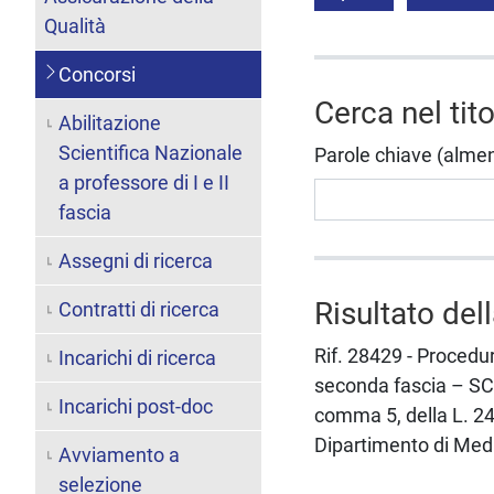
Qualità
Concorsi
Cerca nel tit
Abilitazione
Scientifica Nazionale
Parole chiave (almeno 
a professore di I e II
fascia
Assegni di ricerca
Risultato del
Contratti di ricerca
Rif. 28429 - Procedur
Incarichi di ricerca
seconda fascia – SC 
Incarichi post-doc
comma 5, della L. 2
Dipartimento di Medi
Avviamento a
selezione