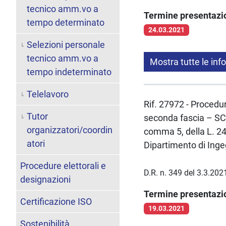
tecnico amm.vo a
Termine presentaz
tempo determinato
24.03.2021
Selezioni personale
tecnico amm.vo a
Mostra tutte le inf
tempo indeterminato
Telelavoro
Rif. 27972 - Procedur
Tutor
seconda fascia – SC 
organizzatori/coordin
comma 5, della L. 
atori
Dipartimento di Inge
Procedure elettorali e
D.R. n. 349 del 3.3.202
designazioni
Termine presentaz
Certificazione ISO
19.03.2021
Sostenibilità