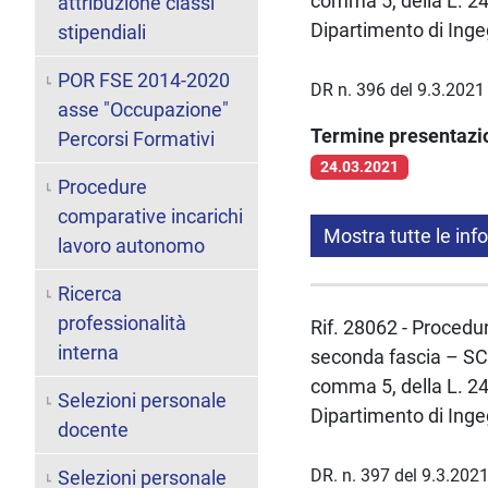
comma 5, della L. 2
attribuzione classi
Dipartimento di Inge
stipendiali
POR FSE 2014-2020
DR n. 396 del 9.3.2021
asse "Occupazione"
Termine presentaz
Percorsi Formativi
24.03.2021
Procedure
comparative incarichi
Mostra tutte le inf
lavoro autonomo
Ricerca
professionalità
Rif. 28062 - Procedur
interna
seconda fascia – SC 
comma 5, della L. 2
Selezioni personale
Dipartimento di Inge
docente
DR. n. 397 del 9.3.202
Selezioni personale