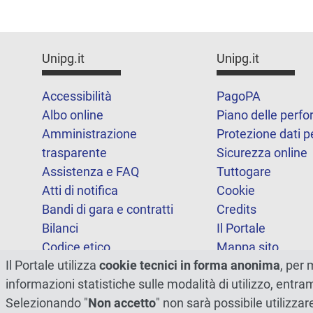
Unipg.it
Unipg.it
Accessibilità
PagoPA
Albo online
Piano delle perf
Amministrazione
Protezione dati p
trasparente
Sicurezza online
Assistenza e FAQ
Tuttogare
Atti di notifica
Cookie
Bandi di gara e contratti
Credits
Bilanci
Il Portale
Codice etico
Mappa sito
Il Portale utilizza
cookie tecnici in forma anonima
, per 
FOIA
Statistiche
informazioni statistiche sulle modalità di utilizzo, entr
Note legali
Dichiarazione di
Selezionando "
Non accetto
" non sarà possibile utilizzar
accessibilità