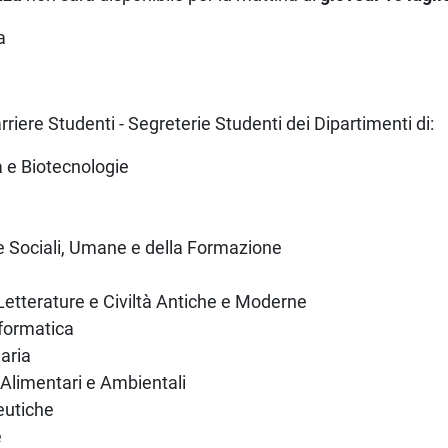
a
arriere Studenti - Segreterie Studenti dei Dipartimenti di:
a e Biotecnologie
a
ze Sociali, Umane e della Formazione
 Letterature e Civiltà Antiche e Moderne
formatica
aria
 Alimentari e Ambientali
eutiche
e