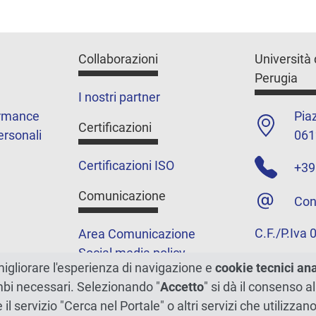
Collaborazioni
Università 
Perugia
I nostri partner
ormance
Piaz
Certificazioni
ersonali
061
Certificazioni ISO
+39
Comunicazione
Con
C.F./P.Iva
Area Comunicazione
Social media policy
migliorare l'esperienza di navigazione e
cookie tecnici an
Podcast
ambi necessari. Selezionando "
Accetto
" si dà il consenso al
Merchandising e shop
e il servizio "Cerca nel Portale" o altri servizi che utilizz
5xmille