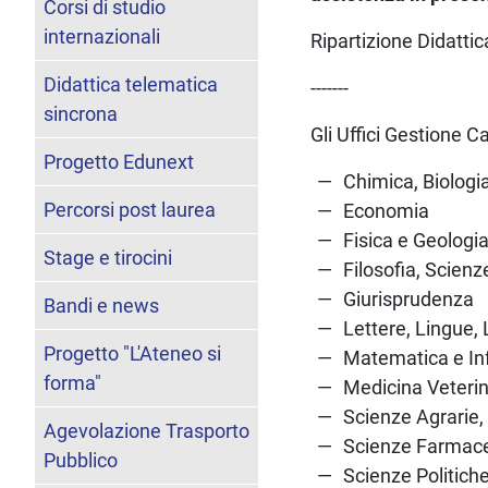
Corsi di studio
internazionali
Ripartizione Didattic
Didattica telematica
-------
sincrona
Gli Uffici Gestione C
Progetto Edunext
Chimica, Biologi
Percorsi post laurea
Economia
Fisica e Geologi
Stage e tirocini
Filosofia, Scien
Giurisprudenza
Bandi e news
Lettere, Lingue,
Progetto "L'Ateneo si
Matematica e In
forma"
Medicina Veterin
Scienze Agrarie,
Agevolazione Trasporto
Scienze Farmac
Pubblico
Scienze Politich