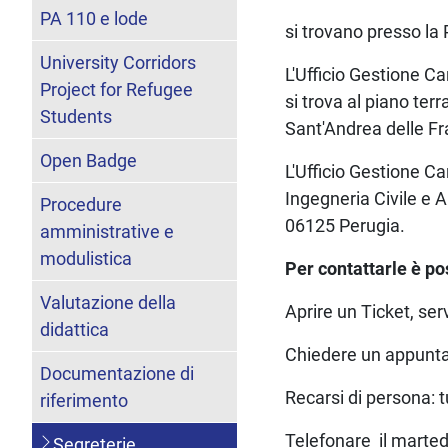
PA 110 e lode
si trovano presso la
University Corridors
L'Ufficio Gestione Ca
Project for Refugee
si trova al piano ter
Students
Sant'Andrea delle Fr
Open Badge
L'Ufficio Gestione Ca
Ingegneria Civile e A
Procedure
06125 Perugia.
amministrative e
modulistica
Per contattarle è po
Valutazione della
Aprire un Ticket, serv
didattica
Chiedere un appuntam
Documentazione di
Recarsi di persona: t
riferimento
Telefonare il martedì 
Segreterie