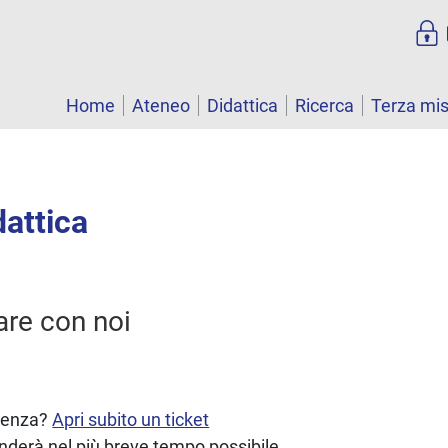
Home
Ateneo
Didattica
Ricerca
Terza mi
dattica
re con noi
stenza?
Apri subito un ticket
onderà nel più breve tempo possibile.