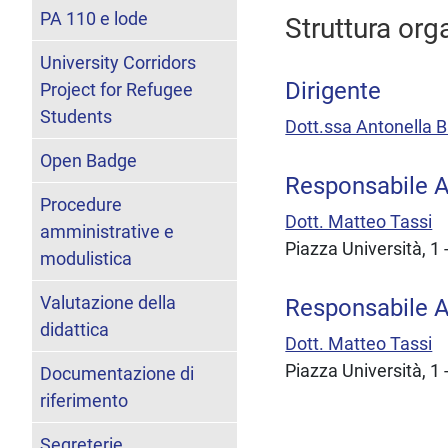
PA 110 e lode
Struttura org
University Corridors
Dirigente
Project for Refugee
Students
Dott.ssa Antonella B
Open Badge
Responsabile Ar
Procedure
Dott. Matteo Tassi
amministrative e
Piazza Università, 1
modulistica
Valutazione della
Responsabile A
didattica
Dott. Matteo Tassi
Piazza Università, 1
Documentazione di
riferimento
Segreterie