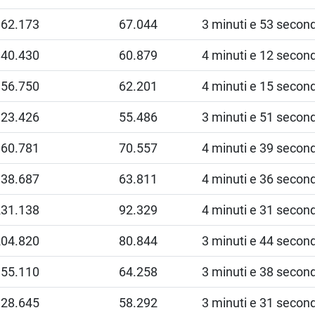
162.173
67.044
3 minuti e 53 second
140.430
60.879
4 minuti e 12 second
156.750
62.201
4 minuti e 15 second
123.426
55.486
3 minuti e 51 second
160.781
70.557
4 minuti e 39 second
138.687
63.811
4 minuti e 36 second
231.138
92.329
4 minuti e 31 second
204.820
80.844
3 minuti e 44 second
155.110
64.258
3 minuti e 38 second
128.645
58.292
3 minuti e 31 second