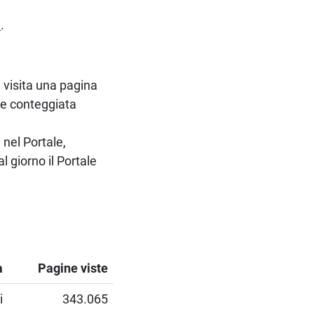
a
.
e visita una pagina
ne conteggiata
 nel Portale,
l giorno il Portale
a
Pagine viste
i
343.065