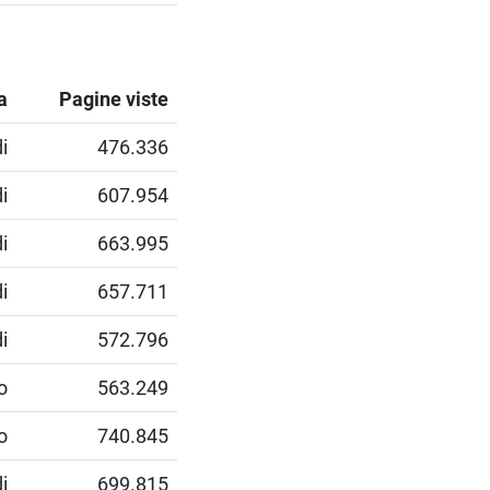
a
Pagine viste
i
476.336
i
607.954
i
663.995
i
657.711
i
572.796
o
563.249
o
740.845
i
699.815