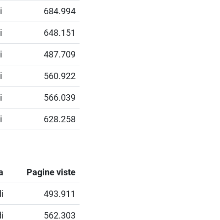
i
684.994
i
648.151
i
487.709
i
560.922
i
566.039
i
628.258
a
Pagine viste
i
493.911
i
562.303