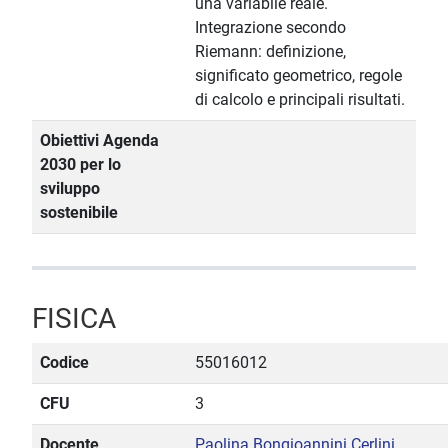
una variabile reale.
Integrazione secondo
Riemann: definizione,
significato geometrico, regole
di calcolo e principali risultati.
Obiettivi Agenda
2030 per lo
sviluppo
sostenibile
FISICA
Codice
55016012
CFU
3
Docente
Paolina Bongioannini Cerlini