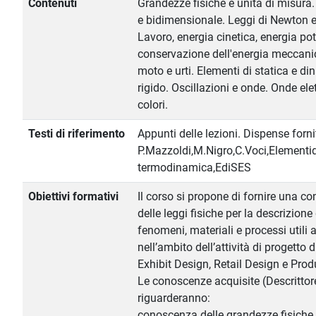
Contenuti
Grandezze fisiche e unità di misur
e bidimensionale. Leggi di Newton e 
Lavoro, energia cinetica, energia po
conservazione dell'energia meccanic
moto e urti. Elementi di statica e d
rigido. Oscillazioni e onde. Onde el
colori.
Testi di riferimento
Appunti delle lezioni. Dispense forni
P.Mazzoldi,M.Nigro,C.Voci,Elementid
termodinamica,EdiSES
Obiettivi formativi
Il corso si propone di fornire una c
delle leggi fisiche per la descrizione
fenomeni, materiali e processi utili a
nell’ambito dell’attività di progetto d
Exhibit Design, Retail Design e Prod
Le conoscenze acquisite (Descrittor
riguarderanno:
conoscenza delle grandezze fisiche