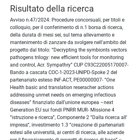
Risultato della ricerca
Avviso n.47/2024: Procedure concorsuali, per titoli e
colloquio, per il conferimento di n.1 borsa di ricerca,
della durata di mesi sei, sul tema allevamento e
mantenimento di zanzare da svolgere nell'ambito del
progetto dal titolo: “Decrypting the symbionts vectors
pathogens trilogy: new efficient tools for monitoring
and control, Acr. Sympathry” CUP C93C22005170007-
Bando a cascata COC-1-2023-UNIPD-Spoke 2 del
partenariato esteso INF-ACT, PE00000007- “One
Health basic and translation reseracher actions
addressing unmet needs on emerging infectious
diseases” finanziato dall'unione europea –next
Generation EU sui fondi PNRR MUR- Missione 4
“istruzione e ricerca”, Componente 2 “Dalla ricerca all'
impresa“, investimento 1.3 “creazione di partenariati
estesi alle università, ai centri di ricerca, alle aziende
per il finanziamento di progetti di ricerca di base” –