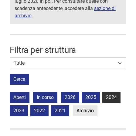
luglio 2020 in poi. Per consultare quelle con
scadenza antecedente, accedere alla
sezione di
archivio
.
Filtra per struttura
Struttura stipulante
Cerca
Aperti
In corso
2026
2025
2024
2023
2022
2021
Archivio