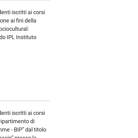
ti iscritti ai corsi
ne ai fini della
ciocultural:
o IPL Instituto
ti iscritti ai corsi
Dipartimento di
me - BIP” dal titolo
basin” presso la