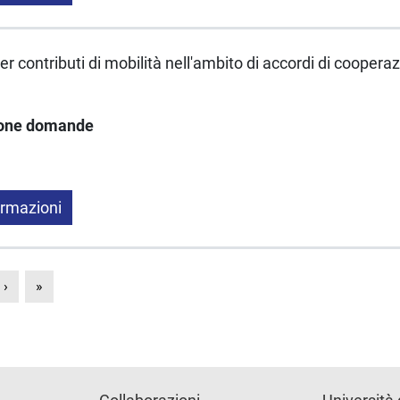
r contributi di mobilità nell'ambito di accordi di coopera
ione domande
ormazioni
›
»