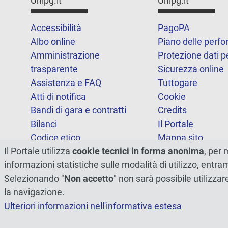
Unipg.it
Unipg.it
Accessibilità
PagoPA
Albo online
Piano delle perf
Amministrazione
Protezione dati p
trasparente
Sicurezza online
Assistenza e FAQ
Tuttogare
Atti di notifica
Cookie
Bandi di gara e contratti
Credits
Bilanci
Il Portale
Codice etico
Mappa sito
Il Portale utilizza
cookie tecnici in forma anonima
, per 
FOIA
Statistiche
informazioni statistiche sulle modalità di utilizzo, entr
Note legali
Dichiarazione di
Selezionando "
Non accetto
" non sarà possibile utilizzar
accessibilità
la navigazione.
Ulteriori informazioni nell'informativa estesa
© 2026 - Università degli Studi di Perugia