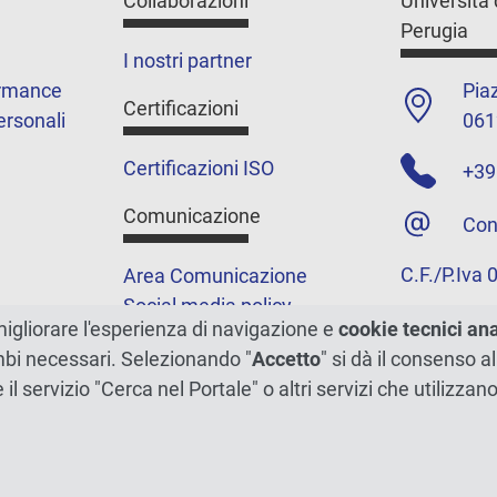
Collaborazioni
Università 
Perugia
I nostri partner
ormance
Piaz
Certificazioni
ersonali
061
Certificazioni ISO
+39
Comunicazione
Con
C.F./P.Iva
Area Comunicazione
Social media policy
migliorare l'esperienza di navigazione e
cookie tecnici an
Podcast
ambi necessari. Selezionando "
Accetto
" si dà il consenso al
Merchandising e shop
e il servizio "Cerca nel Portale" o altri servizi che utilizz
5xmille