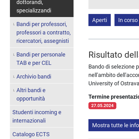
dottorandi,
specializzandi
Aperti
In corso
Bandi per professori,
professori a contratto,
ricercatori, assegnisti
Risultato del
Bandi per personale
TAB e per CEL
Bando di selezione per
nell'ambito dell'acco
Archivio bandi
University of Ostra
Altri bandi e
Termine presentaz
opportunità
27.05.2024
Studenti incoming e
internazionali
Mostra tutte le inf
Catalogo ECTS