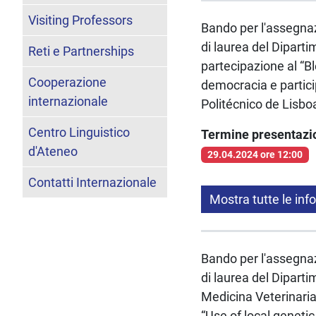
Visiting Professors
Bando per l'assegnazi
di laurea del Diparti
Reti e Partnerships
partecipazione al “B
Cooperazione
democracia e partici
internazionale
Politécnico de Lisbo
Centro Linguistico
Termine presentaz
d'Ateneo
29.04.2024 ore 12:00
Contatti Internazionale
Mostra tutte le inf
Bando per l'assegnazi
di laurea del Dipart
Medicina Veterinaria 
“Use of local geneti