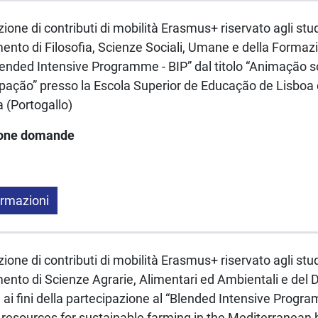
one di contributi di mobilità Erasmus+ riservato agli studen
mento di Filosofia, Scienze Sociali, Umane e della Formazio
lended Intensive Programme - BIP” dal titolo “Animação so
pação” presso la Escola Superior de Educação de Lisboa d
a (Portogallo)
ione domande
ormazioni
one di contributi di mobilità Erasmus+ riservato agli studen
imento di Scienze Agrarie, Alimentari ed Ambientali e del 
ai fini della partecipazione al “Blended Intensive Program
c resources for sustainable farming in the Mediterranean 