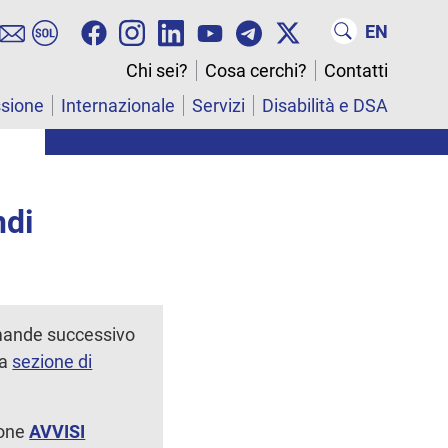
EN
Chi sei?
Cosa cerchi?
Contatti
ssione
Internazionale
Servizi
Disabilità e DSA
ndi
omande successivo
la
sezione di
ione
AVVISI