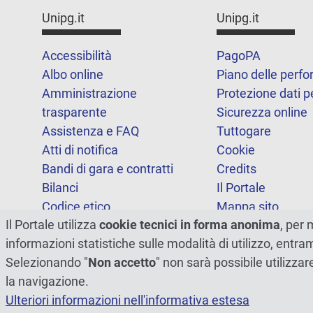
Unipg.it
Unipg.it
Accessibilità
PagoPA
Albo online
Piano delle perf
Amministrazione
Protezione dati p
trasparente
Sicurezza online
Assistenza e FAQ
Tuttogare
Atti di notifica
Cookie
Bandi di gara e contratti
Credits
Bilanci
Il Portale
Codice etico
Mappa sito
Il Portale utilizza
cookie tecnici in forma anonima
, per 
FOIA
Statistiche
informazioni statistiche sulle modalità di utilizzo, entr
Note legali
Dichiarazione di
Selezionando "
Non accetto
" non sarà possibile utilizzar
accessibilità
la navigazione.
Ulteriori informazioni nell'informativa estesa