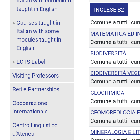
Italian with curriculum
taught in English
INGLESE B2
Comune a tutti i cur
Courses taught in
Italian with some
MATEMATICA ED I
modules taught in
Comune a tutti i cur
English
BIODIVERSITÀ
ECTS Label
Comune a tutti i cur
BIODIVERSITÀ VEG
Visiting Professors
Comune a tutti i cur
Reti e Partnerships
GEOCHIMICA
Comune a tutti i cur
Cooperazione
internazionale
GEOMORFOLOGIA E
Comune a tutti i cur
Centro Linguistico
MINERALOGIA E LI
d'Ateneo