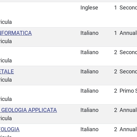
Inglese
1
Secon
ricula
NFORMATICA
Italiano
1
Annual
ricula
Italiano
2
Secon
ricula
ETALE
Italiano
2
Secon
ricula
Italiano
2
Primo 
ricula
 GEOLOGIA APPLICATA
Italiano
2
Annual
ricula
TOLOGIA
Italiano
2
Annual