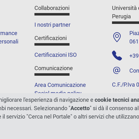
Collaborazioni
Università 
Perugia
I nostri partner
ormance
Piaz
Certificazioni
ersonali
061
Certificazioni ISO
+39
Comunicazione
Con
C.F./P.Iva
Area Comunicazione
Social media policy
migliorare l'esperienza di navigazione e
cookie tecnici an
Podcast
ambi necessari. Selezionando "
Accetto
" si dà il consenso al
Merchandising e shop
e il servizio "Cerca nel Portale" o altri servizi che utilizz
5xmille