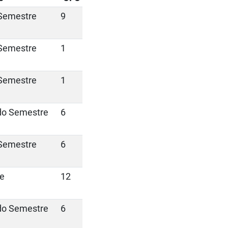
Semestre
9
Semestre
1
Semestre
1
do Semestre
6
Semestre
6
e
12
do Semestre
6