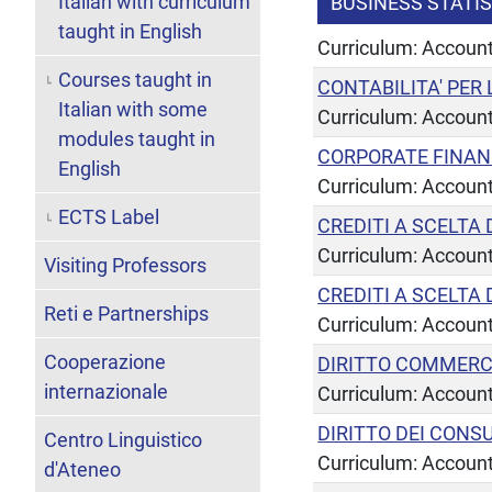
Italian with curriculum
BUSINESS STATI
taught in English
Curriculum: Account
Courses taught in
CONTABILITA' PER 
Italian with some
Curriculum: Accoun
modules taught in
CORPORATE FINA
English
Curriculum: Account
ECTS Label
CREDITI A SCELTA
Curriculum: Accoun
Visiting Professors
CREDITI A SCELTA
Reti e Partnerships
Curriculum: Account
Cooperazione
DIRITTO COMMERC
internazionale
Curriculum: Account
DIRITTO DEI CONS
Centro Linguistico
Curriculum: Account
d'Ateneo