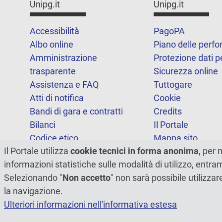
Unipg.it
Unipg.it
Accessibilità
PagoPA
Albo online
Piano delle perf
Amministrazione
Protezione dati p
trasparente
Sicurezza online
Assistenza e FAQ
Tuttogare
Atti di notifica
Cookie
Bandi di gara e contratti
Credits
Bilanci
Il Portale
Codice etico
Mappa sito
Il Portale utilizza
cookie tecnici in forma anonima
, per 
FOIA
Statistiche
informazioni statistiche sulle modalità di utilizzo, entr
Note legali
Dichiarazione di
Selezionando "
Non accetto
" non sarà possibile utilizzar
accessibilità
la navigazione.
Ulteriori informazioni nell'informativa estesa
© 2026 - Università degli Studi di Perugia