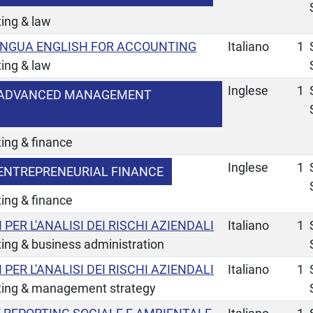
ing & law
LINGUA ENGLISH FOR ACCOUNTING
Italiano
1
ing & law
Inglese
1
 ADVANCED MANAGEMENT
ing & finance
Inglese
1
ENTREPRENEURIAL FINANCE
ing & finance
 PER L'ANALISI DEI RISCHI AZIENDALI
Italiano
1
ing & business administration
 PER L'ANALISI DEI RISCHI AZIENDALI
Italiano
1
ting & management strategy