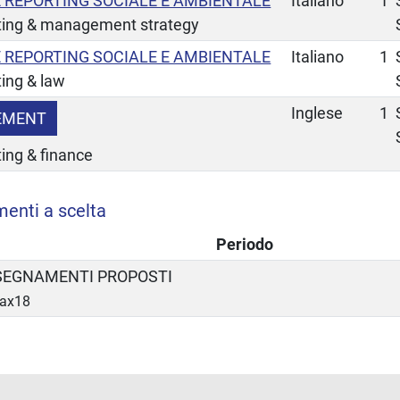
E REPORTING SOCIALE E AMBIENTALE
Italiano
1
ting & management strategy
E REPORTING SOCIALE E AMBIENTALE
Italiano
1
ing & law
Inglese
1
EMENT
ing & finance
menti a scelta
Periodo
NSEGNAMENTI PROPOSTI
Max18