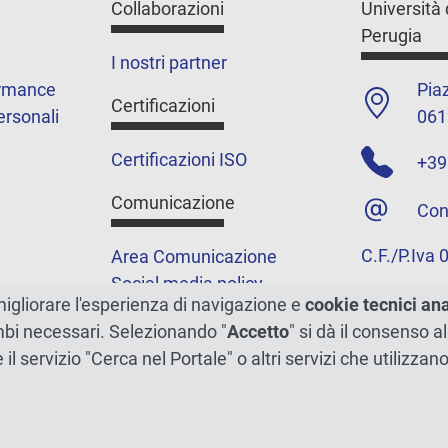
Collaborazioni
Università 
Perugia
I nostri partner
ormance
Piaz
Certificazioni
ersonali
061
Certificazioni ISO
+39
Comunicazione
Con
C.F./P.Iva
Area Comunicazione
Social media policy
migliorare l'esperienza di navigazione e
cookie tecnici an
Podcast
ambi necessari. Selezionando "
Accetto
" si dà il consenso al
Merchandising e shop
e il servizio "Cerca nel Portale" o altri servizi che utilizz
5xmille