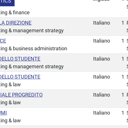
STICS
ing & finance
LA DIREZIONE
Italiano
1
ting & management strategy
NCE
Italiano
1
ing & business administration
 DELLO STUDENTE
Italiano
1
ting & management strategy
 DELLO STUDENTE
Italiano
1
ing & law
IALE PROGREDITO
Italiano
1
ing & law
UMI
Italiano
1
ing & law