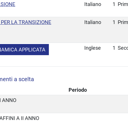
LSIONE
Italiano
1
Pri
I PER LA TRANSIZIONE
Italiano
1
Pri
Inglese
1
Sec
NAMICA APPLICATA
menti a scelta
Periodo
 I ANNO
AFFINI A II ANNO