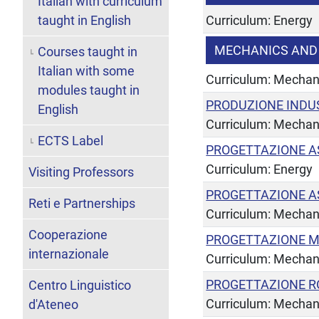
Italian with curriculum
taught in English
Curriculum: Energy
MECHANICS AND
Courses taught in
Italian with some
Curriculum: Mechan
modules taught in
PRODUZIONE INDUS
English
Curriculum: Mechan
ECTS Label
PROGETTAZIONE A
Curriculum: Energy
Visiting Professors
PROGETTAZIONE A
Reti e Partnerships
Curriculum: Mechan
Cooperazione
PROGETTAZIONE 
internazionale
Curriculum: Mechan
PROGETTAZIONE 
Centro Linguistico
Curriculum: Mechan
d'Ateneo