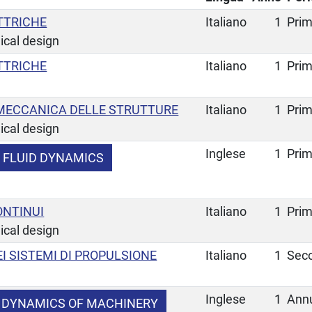
TTRICHE
Italiano
1
Pri
ical design
TTRICHE
Italiano
1
Pri
MECCANICA DELLE STRUTTURE
Italiano
1
Pri
ical design
Inglese
1
Pri
 FLUID DYNAMICS
ONTINUI
Italiano
1
Pri
ical design
 SISTEMI DI PROPULSIONE
Italiano
1
Sec
Inglese
1
Ann
 DYNAMICS OF MACHINERY