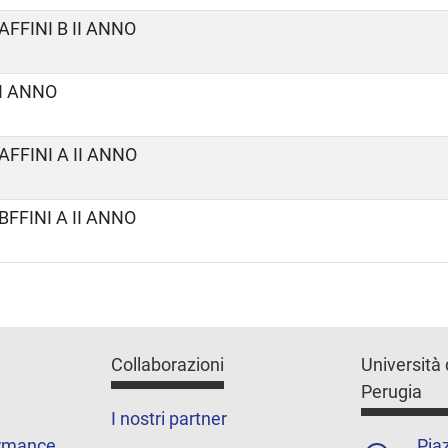
AFFINI B II ANNO
 I ANNO
AFFINI A II ANNO
BFFINI A II ANNO
Collaborazioni
Università 
Perugia
I nostri partner
ormance
Piaz