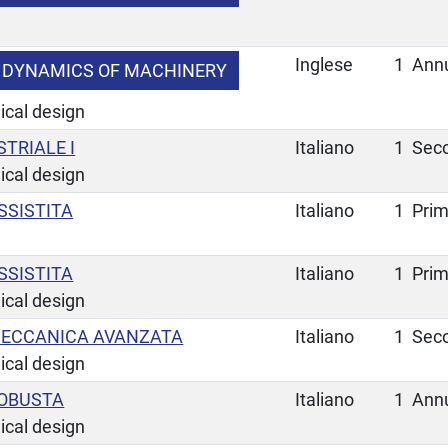
Inglese
1
Ann
 DYNAMICS OF MACHINERY
ical design
TRIALE I
Italiano
1
Sec
ical design
SSISTITA
Italiano
1
Pri
SSISTITA
Italiano
1
Pri
ical design
MECCANICA AVANZATA
Italiano
1
Sec
ical design
ROBUSTA
Italiano
1
Ann
ical design