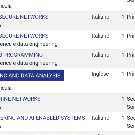
ricula
 SECURE NETWORKS
Italiano
1
Pr
s
 SECURE NETWORKS
Italiano
1
Pr
ience e data engineering
EB PROGRAMMING
Italiano
1
Pr
ience e data engineering
Inglese
1
Pr
NG AND DATA ANALYSIS
ricula
HINE NETWORKS
1
Se
s
Se
ERING AND AI-ENABLED SYSTEMS
Italiano
1
Se
s
Se