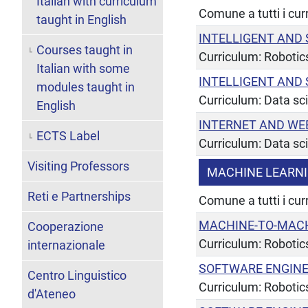
Italian with curriculum
Comune a tutti i cur
taught in English
INTELLIGENT AND
Courses taught in
Curriculum: Robotic
Italian with some
INTELLIGENT AND
modules taught in
Curriculum: Data sc
English
INTERNET AND W
ECTS Label
Curriculum: Data sc
Visiting Professors
MACHINE LEARNI
Reti e Partnerships
Comune a tutti i cur
MACHINE-TO-MAC
Cooperazione
Curriculum: Robotic
internazionale
SOFTWARE ENGINE
Centro Linguistico
Curriculum: Robotic
d'Ateneo