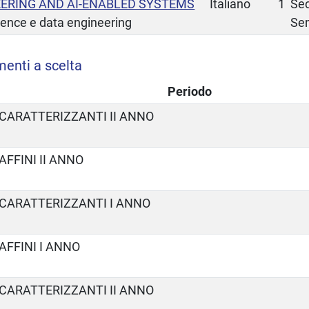
ERING AND AI-ENABLED SYSTEMS
Italiano
1
Se
ience e data engineering
Se
menti a scelta
Periodo
 CARATTERIZZANTI II ANNO
AFFINI II ANNO
 CARATTERIZZANTI I ANNO
AFFINI I ANNO
 CARATTERIZZANTI II ANNO