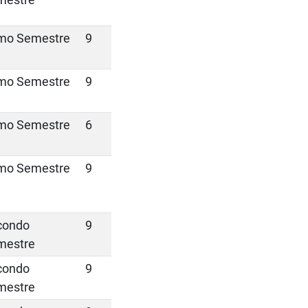
imo Semestre
9
imo Semestre
9
imo Semestre
6
imo Semestre
9
condo
9
mestre
condo
9
mestre