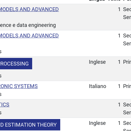
MODELS AND ADVANCED
1
Se
Se
ience e data engineering
MODELS AND ADVANCED
1
Se
Se
s
Inglese
1
Pr
 PROCESSING
s
RONIC SYSTEMS
Italiano
1
Pr
s
TICS
1
Se
s
Se
Inglese
1
Se
D ESTIMATION THEORY
Se