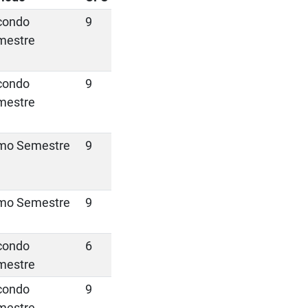
condo
9
mestre
condo
9
mestre
imo Semestre
9
imo Semestre
9
condo
6
mestre
condo
9
mestre