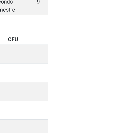
condo
9
mestre
CFU