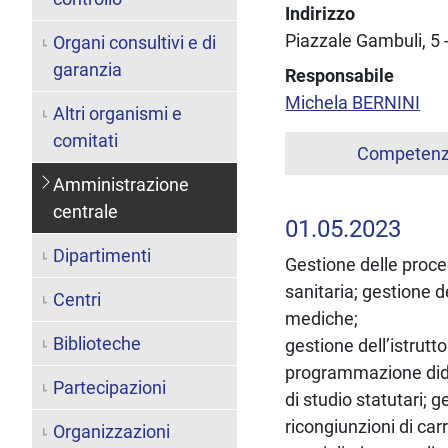
Indirizzo
Piazzale Gambuli, 5 
Organi consultivi e di
garanzia
Responsabile
Michela BERNINI
Altri organismi e
comitati
Competen
Amministrazione
centrale
01.05.2023
Dipartimenti
Gestione delle proced
sanitaria; gestione 
Centri
mediche;
Biblioteche
gestione dell’istrutt
programmazione didat
Partecipazioni
di studio statutari; 
ricongiunzioni di car
Organizzazioni