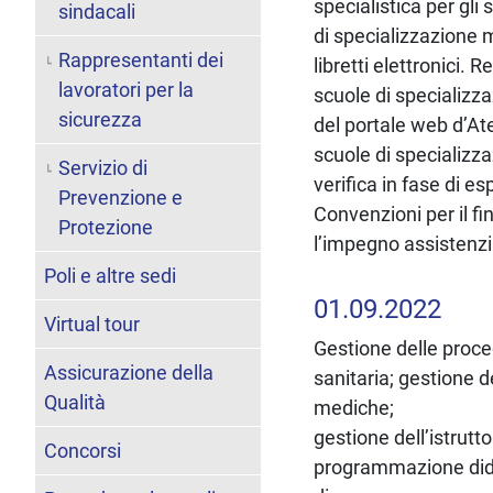
specialistica per gli
sindacali
di specializzazione m
Rappresentanti dei
libretti elettronici. 
lavoratori per la
scuole di specializz
sicurezza
del portale web d’At
scuole di specializz
Servizio di
verifica in fase di 
Prevenzione e
Convenzioni per il f
Protezione
l’impegno assistenzi
Poli e altre sedi
01.09.2022
Virtual tour
Gestione delle proced
Assicurazione della
sanitaria; gestione 
Qualità
mediche;
gestione dell’istrutt
Concorsi
programmazione didat