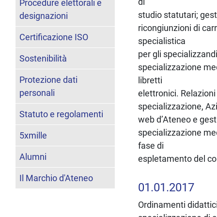
di
Procedure elettorali e
studio statutari; ges
designazioni
ricongiunzioni di car
Certificazione ISO
specialistica
per gli specializzand
Sostenibilità
specializzazione medi
Protezione dati
libretti
personali
elettronici. Relazioni
specializzazione, Az
Statuto e regolamenti
web d’Ateneo e gesti
specializzazione medi
5xmille
fase di
Alumni
espletamento del con
Il Marchio d'Ateneo
01.01.2017
Ordinamenti didattic