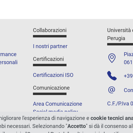
Collaborazioni
Università 
Perugia
I nostri partner
ormance
Piaz
Certificazioni
ersonali
061
Certificazioni ISO
+39
Comunicazione
Con
C.F./P.Iva
Area Comunicazione
Social media policy
migliorare l'esperienza di navigazione e
cookie tecnici an
Podcast
ambi necessari. Selezionando "
Accetto
" si dà il consenso al
Merchandising e shop