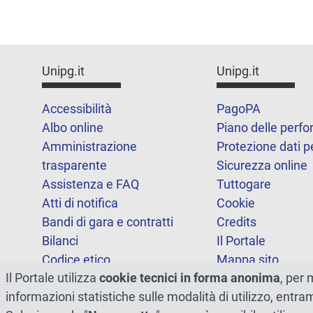
Unipg.it
Unipg.it
Accessibilità
PagoPA
Albo online
Piano delle perf
Amministrazione
Protezione dati p
trasparente
Sicurezza online
Assistenza e FAQ
Tuttogare
Atti di notifica
Cookie
Bandi di gara e contratti
Credits
Bilanci
Il Portale
Codice etico
Mappa sito
Il Portale utilizza
cookie tecnici in forma anonima
, per 
FOIA
Statistiche
informazioni statistiche sulle modalità di utilizzo, entr
Note legali
Dichiarazione di