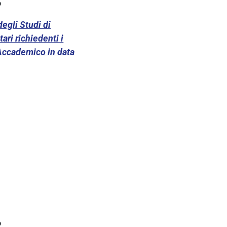
6
degli Studi di
tari richiedenti i
o Accademico in data
6