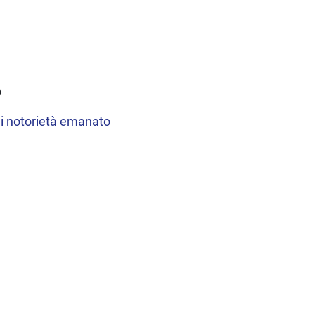
6
 di notorietà emanato