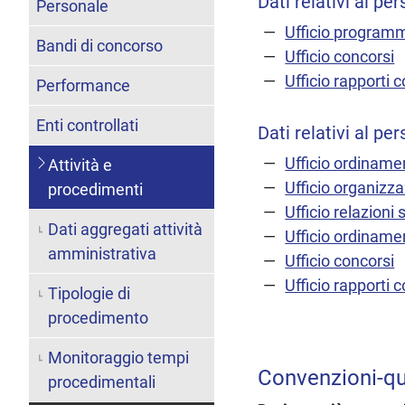
Dati relativi al p
Personale
Ufficio programm
Bandi di concorso
Ufficio concorsi
Ufficio rapporti 
Performance
Enti controllati
Dati relativi al p
Ufficio ordinamen
Attività e
Ufficio organizz
procedimenti
Ufficio relazioni 
Dati aggregati attività
Ufficio ordinam
amministrativa
Ufficio concorsi
Ufficio rapporti 
Tipologie di
procedimento
Monitoraggio tempi
Convenzioni-q
procedimentali