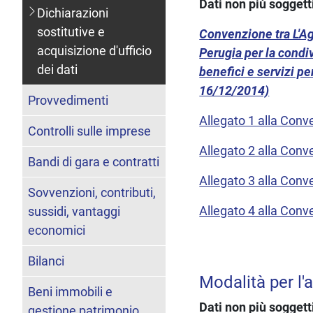
Dati non più soggett
Dichiarazioni
sostitutive e
Convenzione tra L'Age
acquisizione d'ufficio
Perugia per la condivi
dei dati
benefici e servizi pe
16/12/2014)
Provvedimenti
Allegato 1 alla Con
Controlli sulle imprese
Allegato 2 alla Con
Bandi di gara e contratti
Allegato 3 alla Con
Sovvenzioni, contributi,
Allegato 4 alla Con
sussidi, vantaggi
economici
Bilanci
Modalità per l'a
Beni immobili e
Dati non più soggett
gestione patrimonio