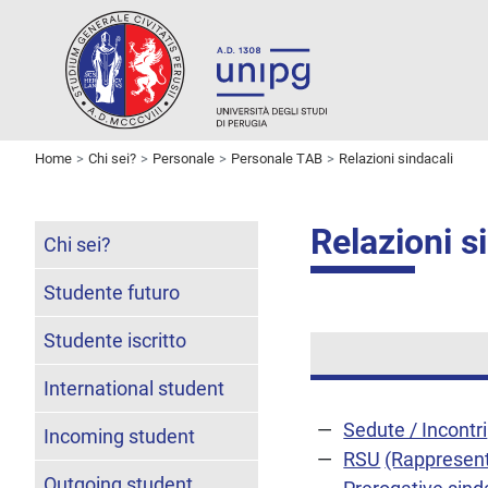
Home
Chi sei?
Personale
Personale TAB
Relazioni sindacali
Relazioni s
Chi sei?
Studente futuro
Studente iscritto
International student
Sedute / Incontri
Incoming student
RSU
(Rappresent
Outgoing student