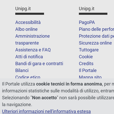
Unipg.it
Unipg.it
Accessibilità
PagoPA
Albo online
Piano delle perf
Amministrazione
Protezione dati p
trasparente
Sicurezza online
Assistenza e FAQ
Tuttogare
Atti di notifica
Cookie
Bandi di gara e contratti
Credits
Bilanci
Il Portale
Codice etico
Mappa sito
Il Portale utilizza
cookie tecnici in forma anonima
, per 
FOIA
Statistiche
informazioni statistiche sulle modalità di utilizzo, entr
Note legali
Dichiarazione di
Selezionando "
Non accetto
" non sarà possibile utilizzar
accessibilità
la navigazione.
Ulteriori informazioni nell'informativa estesa