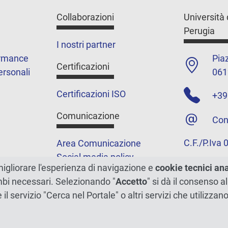
Collaborazioni
Università 
Perugia
I nostri partner
ormance
Piaz
Certificazioni
ersonali
061
Certificazioni ISO
+39
Comunicazione
Con
C.F./P.Iva
Area Comunicazione
Social media policy
migliorare l'esperienza di navigazione e
cookie tecnici an
Podcast
ambi necessari. Selezionando "
Accetto
" si dà il consenso al
Merchandising e shop
e il servizio "Cerca nel Portale" o altri servizi che utilizz
5xmille