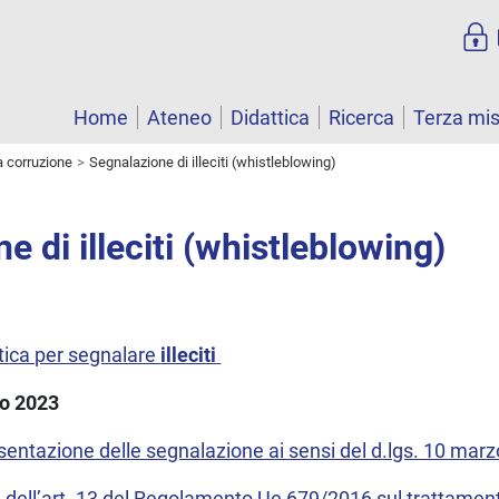
Home
Ateneo
Didattica
Ricerca
Terza mi
a corruzione
Segnalazione di illeciti (whistleblowing)
e di illeciti (whistleblowing)
tica per segnalare
illeciti
io 2023
sentazione delle segnalazione ai sensi del d.lgs. 10 mar
i dell’art. 13 del Regolamento Ue 679/2016 sul trattament