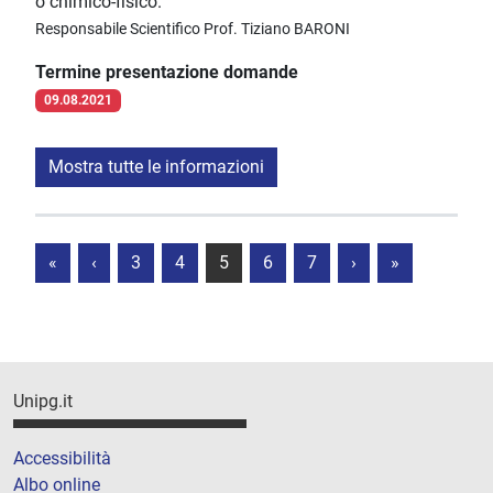
o chimico-fisico.
Responsabile Scientifico Prof. Tiziano BARONI
Termine presentazione domande
09.08.2021
Mostra tutte le informazioni
«
‹
3
4
5
6
7
›
»
Unipg.it
Accessibilità
Albo online