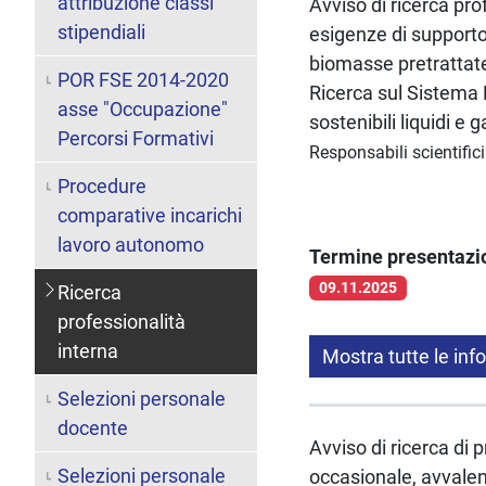
attribuzione classi
Avviso di ricerca pro
stipendiali
esigenze di supporto 
biomasse pretrattate
POR FSE 2014-2020
Ricerca sul Sistema E
asse "Occupazione"
sostenibili liquidi e
Percorsi Formativi
Responsabili scientifici
Procedure
comparative incarichi
lavoro autonomo
Termine presentaz
09.11.2025
Ricerca
professionalità
interna
Mostra tutte le inf
Selezioni personale
docente
Avviso di ricerca di 
Selezioni personale
occasionale, avvalen