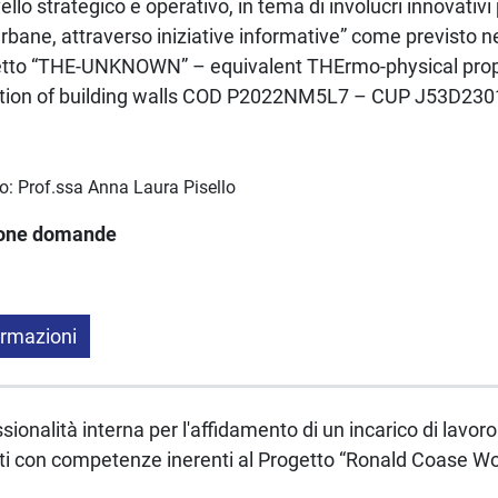
ello strategico e operativo, in tema di involucri innovativi
 urbane, attraverso iniziative informative” come previsto n
getto “THE-UNKNOWN” – equivalent THErmo-physical prop
on of building walls COD P2022NM5L7 – CUP J53D230
co: Prof.ssa Anna Laura Pisello
ione domande
ormazioni
sionalità interna per l'affidamento di un incarico di lav
ti con competenze inerenti al Progetto “Ronald Coase Wo