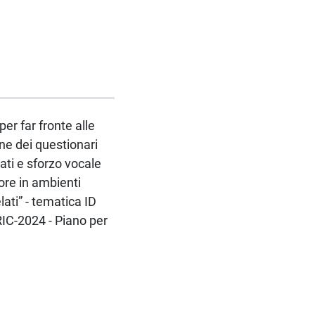
er far fronte alle
one dei questionari
nati e sforzo vocale
more in ambienti
elati” - tematica ID
RIC-2024 - Piano per