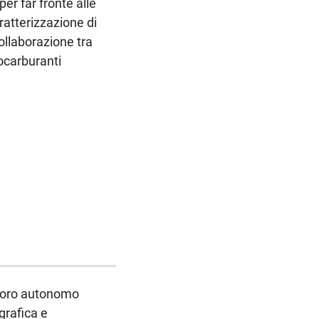
er far fronte alle
ratterizzazione di
ollaborazione tra
iocarburanti
lavoro autonomo
grafica e