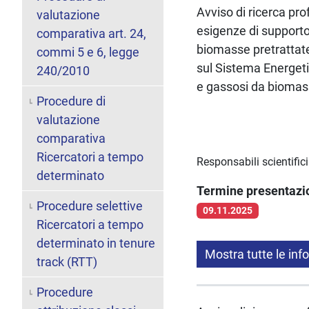
Avviso di ricerca pro
valutazione
esigenze di supporto 
comparativa art. 24,
biomasse pretrattate
commi 5 e 6, legge
sul Sistema Energetic
240/2010
e gassosi da biomassa
Procedure di
valutazione
comparativa
Ricercatori a tempo
Responsabili scientific
determinato
Termine presentaz
Procedure selettive
09.11.2025
Ricercatori a tempo
determinato in tenure
Mostra tutte le inf
track (RTT)
Procedure