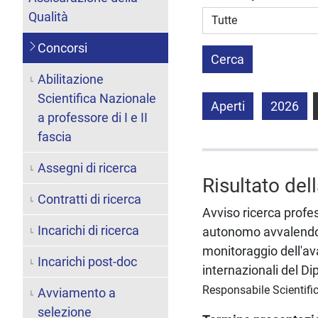
Struttura stipulante
Qualità
Concorsi
Cerca
Abilitazione
Scientifica Nazionale
Aperti
2026
a professore di I e II
fascia
Assegni di ricerca
Risultato del
Contratti di ricerca
Avviso ricerca profes
Incarichi di ricerca
autonomo avvalendosi
monitoraggio dell'ava
Incarichi post-doc
internazionali del D
Responsabile Scientifi
Avviamento a
selezione