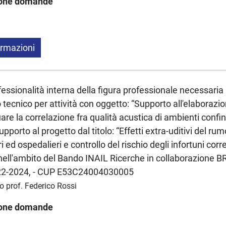
ione domande
ormazioni
fessionalità interna della figura professionale necessaria p
tecnico per attività con oggetto: “Supporto all'elaborazi
duare la correlazione fra qualità acustica di ambienti confi
upporto al progetto dal titolo: “Effetti extra-uditivi del ru
ri ed ospedalieri e controllo del rischio degli infortuni corr
nell'ambito del Bando INAIL Ricerche in collaborazione B
 2022-2024, - CUP E53C24004030005
o prof. Federico Rossi
ione domande