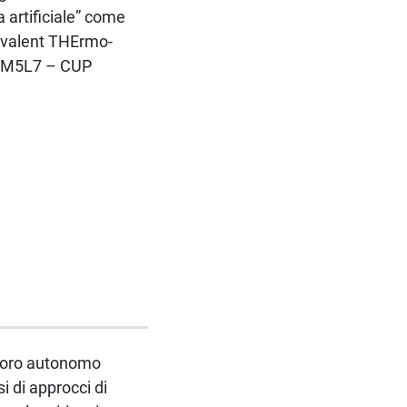
a artificiale” come
uivalent THErmo-
2NM5L7 – CUP
lavoro autonomo
i di approcci di