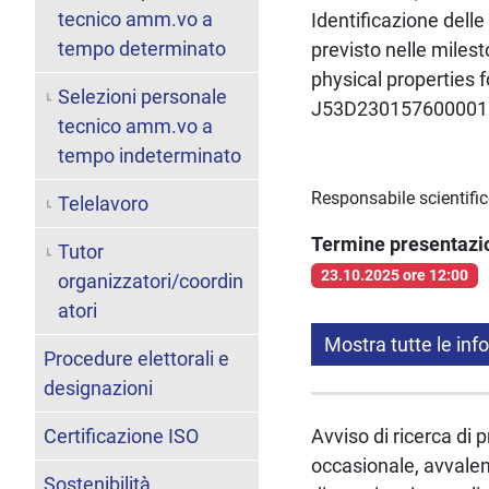
tecnico amm.vo a
Identificazione delle
tempo determinato
previsto nelle mile
physical propertie
Selezioni personale
J53D230157600001
tecnico amm.vo a
tempo indeterminato
Responsabile scientifi
Telelavoro
Termine presentaz
Tutor
23.10.2025 ore 12:00
organizzatori/coordin
atori
Mostra tutte le inf
Procedure elettorali e
designazioni
Certificazione ISO
Avviso di ricerca di 
occasionale, avvalend
Sostenibilità