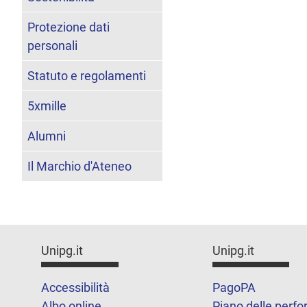
Protezione dati
personali
Statuto e regolamenti
5xmille
Alumni
Il Marchio d'Ateneo
Unipg.it
Unipg.it
Accessibilità
PagoPA
Albo online
Piano delle perf