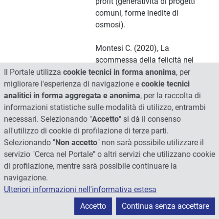
profit (generatività di progetti
comuni, forme inedite di
osmosi).
Montesi C. (2020), La
scommessa della felicità nel
pensiero economico di Robert
Il Portale utilizza
cookie tecnici in forma anonima
, per
Michels, in Federici R. (2020)
migliorare l'esperienza di navigazione e
cookie tecnici
(a cura di), “Robert Michels.
analitici in forma aggregata e anonima
, per la raccolta di
Un intellettuale di frontiera”,
informazioni statistiche sulle modalità di utilizzo, entrambi
Meltemi, Milano, pp.75-110.
necessari. Selezionando "
Accetto
" si dà il consenso
all'utilizzo di cookie di profilazione di terze parti.
Il saggio ha per oggetto il
Selezionando "
Non accetto
" non sarà possibile utilizzare il
problematico rapporto che
servizio "Cerca nel Portale" o altri servizi che utilizzano cookie
intercorre tra economia e
di profilazione, mentre sarà possibile continuare la
felicità affrontato da Robert
navigazione.
Michels (1876-1936) nel suo
Ulteriori informazioni nell'informativa estesa
libro “L’Economia della
Accetto
Continua senza accettare
Felicità”, stampato nel 1918.