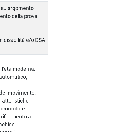
to su argomento
mento della prova
on disabilità e/o DSA
all’età moderna.
automatico,
 del movimento:
ratteristiche
 locomotore.
 riferimento a:
rachide.