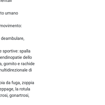
mentali
ento umano
l movimento:
e, deambulare,
e sportive: spalla
 tendinopatie dello
ta, gomito e rachide
 multidirezionale di
pia da fuga, zoppia
eppage, la rotula
rosi, gonartrosi,