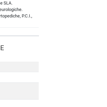
 e SLA.
eurologiche.
topediche, P.C.I.,
SE