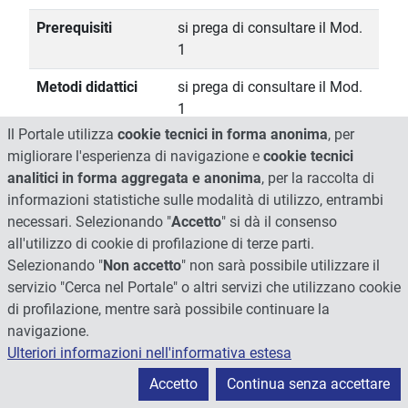
Prerequisiti
si prega di consultare il Mod.
1
Metodi didattici
si prega di consultare il Mod.
1
Il Portale utilizza
cookie tecnici in forma anonima
, per
Altre informazioni
si prega di consultare il Mod.
migliorare l'esperienza di navigazione e
cookie tecnici
1
analitici in forma aggregata e anonima
, per la raccolta di
informazioni statistiche sulle modalità di utilizzo, entrambi
Modalità di verifica
si prega di consultare il Mod.
necessari. Selezionando "
Accetto
" si dà il consenso
dell'apprendimento
1
all'utilizzo di cookie di profilazione di terze parti.
Programma esteso
APPARATO URINARIO
Selezionando "
Non accetto
" non sarà possibile utilizzare il
servizio "Cerca nel Portale" o altri servizi che utilizzano cookie
Basi anatomo-patologiche
di profilazione, mentre sarà possibile continuare la
della: insufficienza renale
navigazione.
acuta e cronica e della
Ulteriori informazioni nell'informativa estesa
sindrome nefritica e
Accetto
Continua senza accettare
nefrosica.