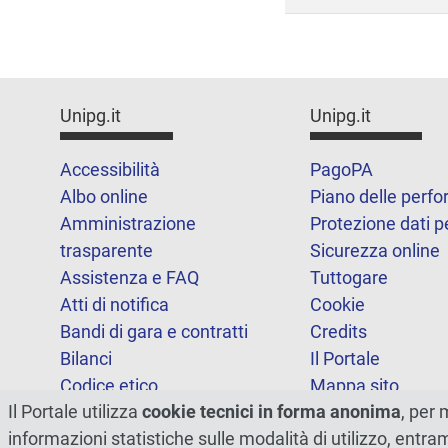
Unipg.it
Unipg.it
Accessibilità
PagoPA
Albo online
Piano delle perf
Amministrazione
Protezione dati p
trasparente
Sicurezza online
Assistenza e FAQ
Tuttogare
Atti di notifica
Cookie
Bandi di gara e contratti
Credits
Bilanci
Il Portale
Codice etico
Mappa sito
Il Portale utilizza
cookie tecnici in forma anonima
, per 
FOIA
Statistiche
informazioni statistiche sulle modalità di utilizzo, entr
Note legali
Dichiarazione di