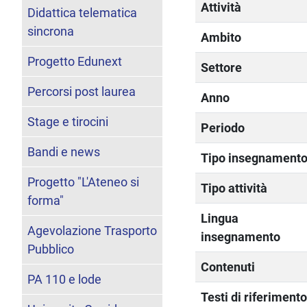
Attività
Didattica telematica
sincrona
Ambito
Progetto Edunext
Settore
Percorsi post laurea
Anno
Stage e tirocini
Periodo
Bandi e news
Tipo insegnament
Progetto "L'Ateneo si
Tipo attività
forma"
Lingua
Agevolazione Trasporto
insegnamento
Pubblico
Contenuti
PA 110 e lode
Testi di riferiment