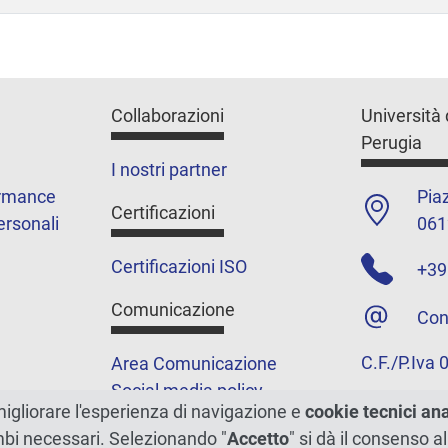
Collaborazioni
Università 
Perugia
I nostri partner
ormance
Piaz
Certificazioni
ersonali
061
Certificazioni ISO
+39
Comunicazione
Con
C.F./P.Iva
Area Comunicazione
Social media policy
migliorare l'esperienza di navigazione e
cookie tecnici an
Podcast
ambi necessari. Selezionando "
Accetto
" si dà il consenso al
Merchandising e shop