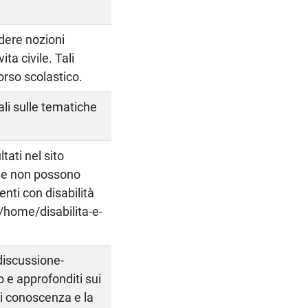
dere nozioni
ita civile. Tali
orso scolastico.
ali sulle tematiche
ati nel sito
che non possono
nti con disabilità
t/home/disabilita-e-
discussione-
o e approfonditi sui
 di conoscenza e la