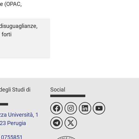
che (OPAC,
 disuguaglianze,
 forti
degli Studi di
Social
za Università, 1
23 Perugia
 0755851