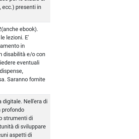
 ecc.) presenti in
22(anche ebook).
e lezioni. E'
namento in
 disabilità e/o con
hiedere eventuali
, dispense,
dsa. Saranno fornite
.
igitale. Nell'era di
n profondo
o strumenti di
tunità di sviluppare
uni aspetti di