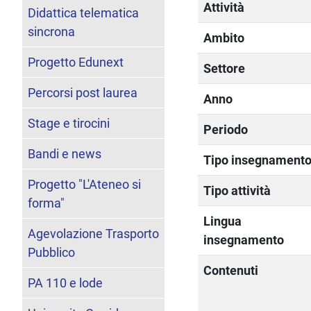
Attività
Didattica telematica
sincrona
Ambito
Progetto Edunext
Settore
Percorsi post laurea
Anno
Stage e tirocini
Periodo
Bandi e news
Tipo insegnament
Progetto "L'Ateneo si
Tipo attività
forma"
Lingua
Agevolazione Trasporto
insegnamento
Pubblico
Contenuti
PA 110 e lode