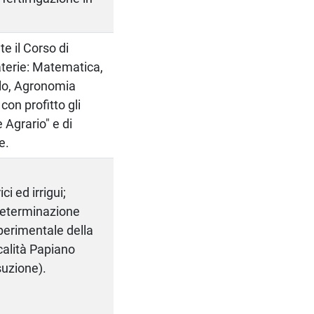
e il Corso di
aterie: Matematica,
olo, Agronomia
con profitto gli
Agrario" e di
e.
ci ed irrigui;
 determinazione
sperimentale della
calità Papiano
suzione).