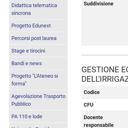
Suddivisione
Didattica telematica
sincrona
Progetto Edunext
Percorsi post laurea
Stage e tirocini
Bandi e news
GESTIONE EC
Progetto "L'Ateneo si
DELL'IRRIGA
forma"
Codice
Agevolazione Trasporto
Pubblico
CFU
PA 110 e lode
Docente
responsabile