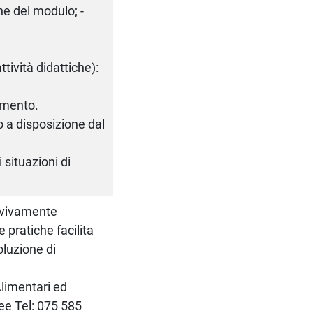
he del modulo; -
tività didattiche):
imento.
o a disposizione dal
i situazioni di
è vivamente
e pratiche facilita
oluzione di
Alimentari ed
ee Tel: 075 585