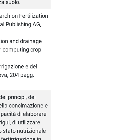
za suolo.
arch on Fertilization
al Publishing AG,
ation and drainage
or computing crop
rrigazione e del
dova, 204 pagg.
i principi, dei
della concimazione e
capacità di elaborare
igui, di utilizzare
 stato nutrizionale
 fertirrigazione in