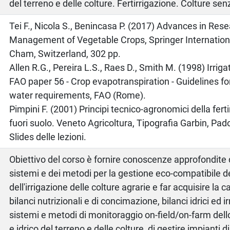
del terreno e delle colture. Fertirrigazione. Colture sen
o
Tei F., Nicola S., Benincasa P. (2017) Advances in Rese
Management of Vegetable Crops, Springer Internation
Cham, Switzerland, 302 pp.
Allen R.G., Pereira L.S., Raes D., Smith M. (1998) Irrig
FAO paper 56 - Crop evapotranspiration - Guidelines f
water requirements, FAO (Rome).
Pimpini F. (2001) Principi tecnico-agronomici della ferti
fuori suolo. Veneto Agricoltura, Tipografia Garbin, Pa
Slides delle lezioni.
Obiettivo del corso è fornire conoscenze approfondite de
sistemi e dei metodi per la gestione eco-compatibile 
dell'irrigazione delle colture agrarie e far acquisire la 
bilanci nutrizionali e di concimazione, bilanci idrici ed irr
sistemi e metodi di monitoraggio on-field/on-farm dello
e idrico del terreno e delle colture, di gestire impianti di