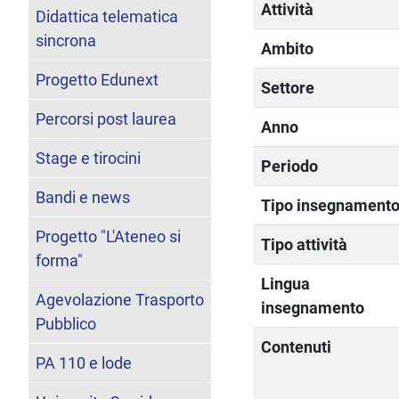
Attività
Didattica telematica
sincrona
Ambito
Progetto Edunext
Settore
Percorsi post laurea
Anno
Stage e tirocini
Periodo
Bandi e news
Tipo insegnament
Progetto "L'Ateneo si
Tipo attività
forma"
Lingua
Agevolazione Trasporto
insegnamento
Pubblico
Contenuti
PA 110 e lode