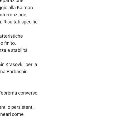
 separazione.
ggio alla Kalman.
 informazione
 Risultati specifici
atteristiche
o finito.
nza e stabilità
in Krasovkii per la
rema Barbashin
i. Teorema converso
nti o persistenti.
lineari come