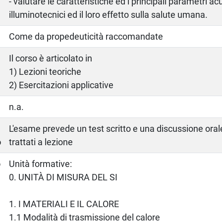
- valutare le caratteristiche ed i principali parametri ac
illuminotecnici ed il loro effetto sulla salute umana.
Come da propedeuticità raccomandate
Il corso è articolato in
1) Lezioni teoriche
2) Esercitazioni applicative
n.a.
a
L'esame prevede un test scritto e una discussione oral
o
trattati a lezione
o
Unità formative:
0. UNITÀ DI MISURA DEL SI
1. I MATERIALI E IL CALORE
1.1 Modalità di trasmissione del calore