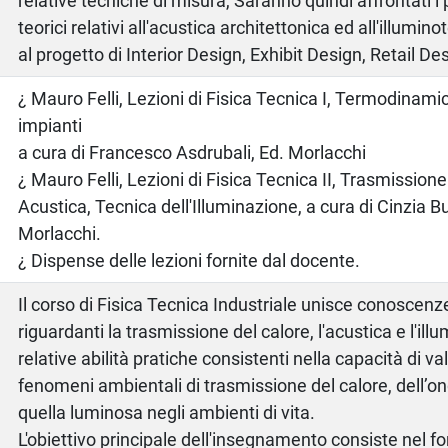
relative tecniche di misura, Saranno quindi affrontati i p
teorici relativi all'acustica architettonica ed all'illumino
al progetto di Interior Design, Exhibit Design, Retail De
o
¿ Mauro Felli, Lezioni di Fisica Tecnica I, Termodinam
impianti
a cura di Francesco Asdrubali, Ed. Morlacchi
¿ Mauro Felli, Lezioni di Fisica Tecnica II, Trasmissione
Acustica, Tecnica dell'Illuminazione, a cura di Cinzia Bu
Morlacchi.
¿ Dispense delle lezioni fornite dal docente.
Il corso di Fisica Tecnica Industriale unisce conoscenz
riguardanti la trasmissione del calore, l'acustica e l'ill
relative abilità pratiche consistenti nella capacità di val
fenomeni ambientali di trasmissione del calore, dell’on
quella luminosa negli ambienti di vita.
L'obiettivo principale dell'insegnamento consiste nel for