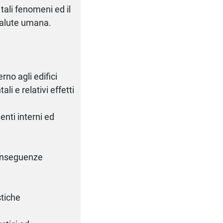
 tali fenomeni ed il
salute umana.
rno agli edifici
i e relativi effetti
enti interni ed
 conseguenze
o
stiche