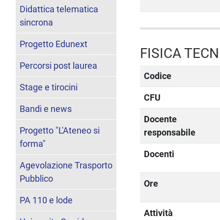
Didattica telematica
sincrona
Progetto Edunext
FISICA TECN
Percorsi post laurea
Codice
Stage e tirocini
CFU
Bandi e news
Docente
Progetto "L'Ateneo si
responsabile
forma"
Docenti
Agevolazione Trasporto
Pubblico
Ore
PA 110 e lode
Attività