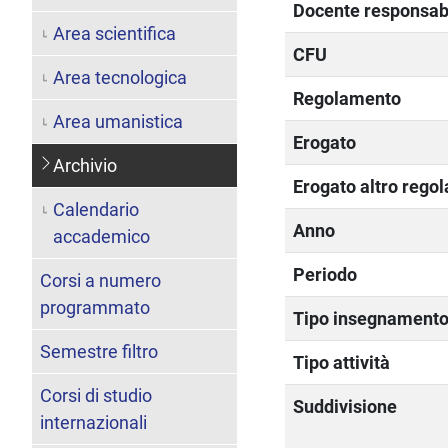
Docente responsab
Area scientifica
CFU
Area tecnologica
Regolamento
Area umanistica
Erogato
Archivio
Erogato altro rego
Calendario
Anno
accademico
Periodo
Corsi a numero
programmato
Tipo insegnament
Semestre filtro
Tipo attività
Corsi di studio
Suddivisione
internazionali