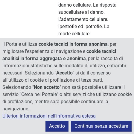
danno cellulare. La risposta
subcellulare al danno.
L'adattamento cellulare.
Ipertrofie ed ipotrofie. La
morte cellulare.
4. Elementi di immunologia
Il Portale utilizza
cookie tecnici in forma anonima
, per
ed immunopatologia.
migliorare l'esperienza di navigazione e
cookie tecnici
L'infiammazione acuta e
analitici in forma aggregata e anonima
, per la raccolta di
cronica. Infiammazione
informazioni statistiche sulle modalità di utilizzo, entrambi
acuta. Modificazioni
necessari. Selezionando "
Accetto
" si dà il consenso
vascolari. Eventi cellulari:
all'utilizzo di cookie di profilazione di terze parti.
l'essudazione leucocitaria e la
Selezionando "
Non accetto
" non sarà possibile utilizzare il
fagocitosi. I mediatori chimici
servizio "Cerca nel Portale" o altri servizi che utilizzano cookie
dell'infiammazione.
di profilazione, mentre sarà possibile continuare la
Infiammazione cronica:
navigazione.
definizione e cause. Il ruolo
Ulteriori informazioni nell'informativa estesa
del sistema linfatico e del
Accetto
Continua senza accettare
tessuto linfoide nei processi