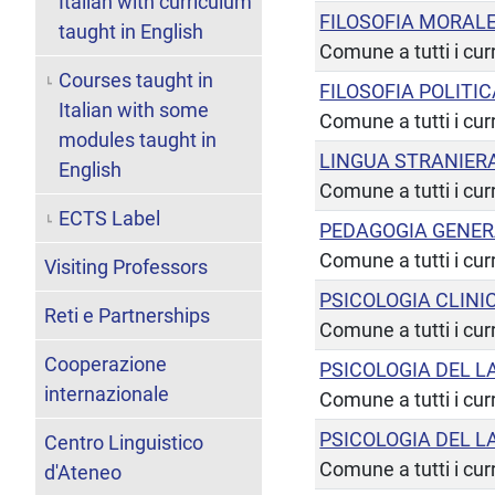
Italian with curriculum
FILOSOFIA MORAL
taught in English
Comune a tutti i cur
Courses taught in
FILOSOFIA POLITIC
Italian with some
Comune a tutti i cur
modules taught in
LINGUA STRANIER
English
Comune a tutti i cur
ECTS Label
PEDAGOGIA GENER
Comune a tutti i cur
Visiting Professors
PSICOLOGIA CLINI
Reti e Partnerships
Comune a tutti i cur
Cooperazione
PSICOLOGIA DEL L
internazionale
Comune a tutti i cur
PSICOLOGIA DEL L
Centro Linguistico
Comune a tutti i cur
d'Ateneo