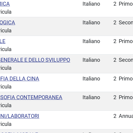
MICA
Italiano
2
Primo
ricula
LOGICA
Italiano
2
Secon
ricula
LE
Italiano
2
Primo
ricula
ENERALE E DELLO SVILUPPO
Italiano
2
Secon
ricula
OFIA DELLA CINA
Italiano
2
Primo
ricula
LOSOFIA CONTEMPORANEA
Italiano
2
Primo
ricula
NI/LABORATORI
2
Annua
ricula