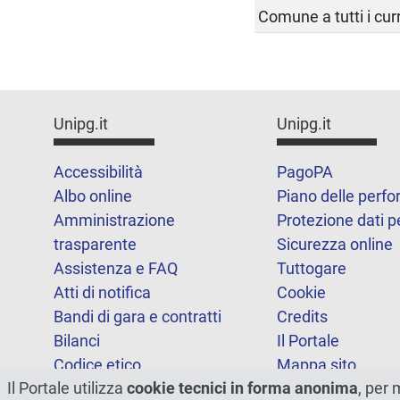
Comune a tutti i cur
Unipg.it
Unipg.it
Accessibilità
PagoPA
Albo online
Piano delle perf
Amministrazione
Protezione dati p
trasparente
Sicurezza online
Assistenza e FAQ
Tuttogare
Atti di notifica
Cookie
Bandi di gara e contratti
Credits
Bilanci
Il Portale
Codice etico
Mappa sito
Il Portale utilizza
cookie tecnici in forma anonima
, per 
FOIA
Statistiche