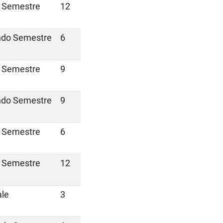
 Semestre
12
do Semestre
6
 Semestre
9
do Semestre
9
 Semestre
6
 Semestre
12
le
3