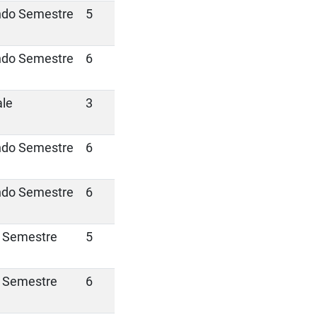
do Semestre
5
do Semestre
6
le
3
do Semestre
6
do Semestre
6
 Semestre
5
 Semestre
6