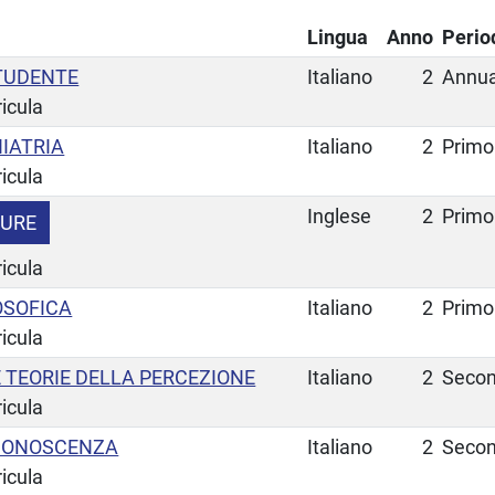
Lingua
Anno
Perio
STUDENTE
Italiano
2
Annua
ricula
HIATRIA
Italiano
2
Primo
ricula
Inglese
2
Primo
TURE
ricula
OSOFICA
Italiano
2
Primo
ricula
 TEORIE DELLA PERCEZIONE
Italiano
2
Secon
ricula
 CONOSCENZA
Italiano
2
Secon
ricula