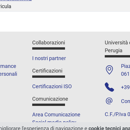
ricula
Collaborazioni
Università 
Perugia
I nostri partner
ormance
Piaz
Certificazioni
ersonali
061
Certificazioni ISO
+39
Comunicazione
Con
C.F./P.Iva
Area Comunicazione
Social media policy
migliorare l'esperienza di navigazione e
cookie tecnici an