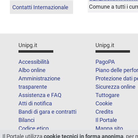
Comune a tutti i cur
Contatti Internazionale
Unipg.it
Unipg.it
Accessibilità
PagoPA
Albo online
Piano delle perf
Amministrazione
Protezione dati p
trasparente
Sicurezza online
Assistenza e FAQ
Tuttogare
Atti di notifica
Cookie
Bandi di gara e contratti
Credits
Bilanci
Il Portale
Codice etico
Mappa sito
Il Portale utilizza
cookie tecnici in forma anonima
, per 
FOIA
Statistiche