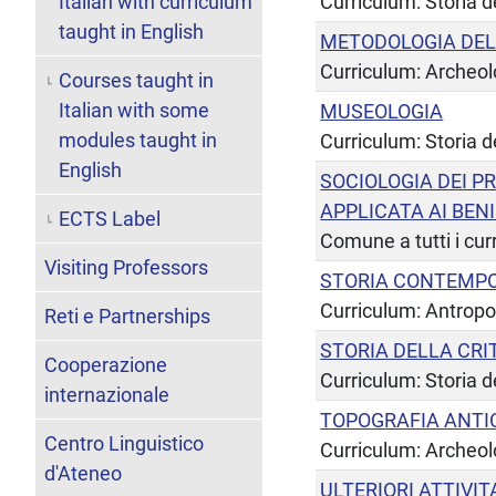
Italian with curriculum
Curriculum: Storia de
taught in English
METODOLOGIA DEL
Curriculum: Archeol
Courses taught in
Italian with some
MUSEOLOGIA
modules taught in
Curriculum: Storia de
English
SOCIOLOGIA DEI P
APPLICATA AI BEN
ECTS Label
Comune a tutti i cur
Visiting Professors
STORIA CONTEMP
Curriculum: Antropo
Reti e Partnerships
STORIA DELLA CRI
Cooperazione
Curriculum: Storia de
internazionale
TOPOGRAFIA ANTI
Centro Linguistico
Curriculum: Archeol
d'Ateneo
ULTERIORI ATTIVIT