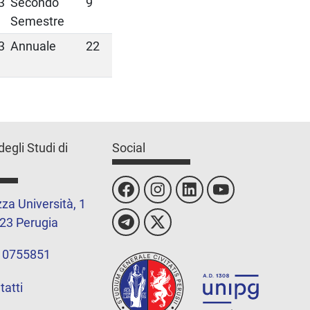
3
Secondo
9
Semestre
3
Annuale
22
degli Studi di
Social
za Università, 1
23 Perugia
 0755851
tatti