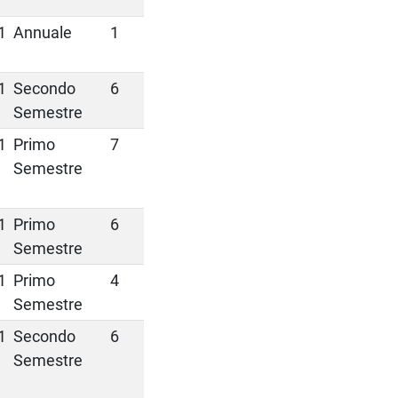
1
Annuale
1
1
Secondo
6
Semestre
1
Primo
7
Semestre
1
Primo
6
Semestre
1
Primo
4
Semestre
1
Secondo
6
Semestre