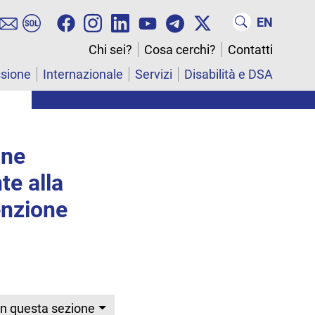
EN
Chi sei?
Cosa cerchi?
Contatti
ssione
Internazionale
Servizi
Disabilità e DSA
one
te alla
enzione
In questa sezione