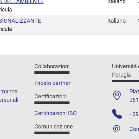
A DELL'AMBIENTE
Italiano
ricula
SSIONALIZZANTE
Italiano
ricula
Collaborazioni
Università 
Perugia
I nostri partner
ormance
Piaz
Certificazioni
ersonali
061
Certificazioni ISO
+39
Comunicazione
Con