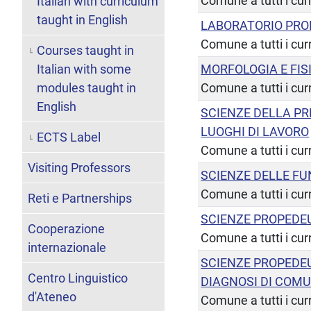
Comune a tutti i cur
Italian with curriculum
taught in English
LABORATORIO PRO
Comune a tutti i cur
Courses taught in
Italian with some
MORFOLOGIA E FI
modules taught in
Comune a tutti i cur
English
SCIENZE DELLA PR
LUOGHI DI LAVORO
ECTS Label
Comune a tutti i cur
Visiting Professors
SCIENZE DELLE F
Comune a tutti i cur
Reti e Partnerships
SCIENZE PROPEDEU
Cooperazione
Comune a tutti i cur
internazionale
SCIENZE PROPEDEU
Centro Linguistico
DIAGNOSI DI COM
d'Ateneo
Comune a tutti i cur