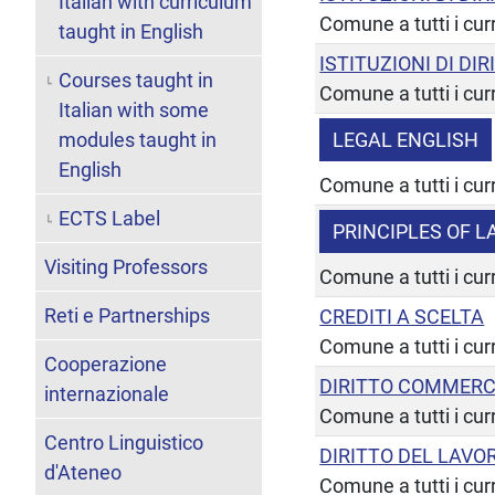
Italian with curriculum
Comune a tutti i cur
taught in English
ISTITUZIONI DI D
Courses taught in
Comune a tutti i cur
Italian with some
modules taught in
LEGAL ENGLISH
English
Comune a tutti i cur
ECTS Label
PRINCIPLES OF 
Visiting Professors
Comune a tutti i cur
Reti e Partnerships
CREDITI A SCELTA
Comune a tutti i cur
Cooperazione
DIRITTO COMMERC
internazionale
Comune a tutti i cur
Centro Linguistico
DIRITTO DEL LAVO
d'Ateneo
Comune a tutti i cur