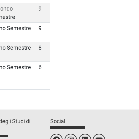
condo
9
mestre
mo Semestre
9
mo Semestre
8
mo Semestre
6
degli Studi di
Social