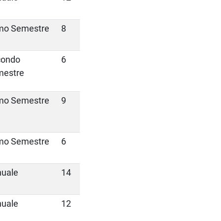
mo Semestre
8
condo
6
mestre
mo Semestre
9
mo Semestre
6
uale
14
uale
12