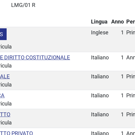
LMG/01 R
Lingua
Anno
Per
Inglese
1
Pri
S
ricula
 E DIRITTO COSTITUZIONALE
Italiano
1
Ann
ricula
DALE
Italiano
1
Pri
ricula
CA
Italiano
1
Pri
ricula
ITTO
Italiano
1
Pri
ricula
RITTO PRIVATO
Italiano
1
Ann