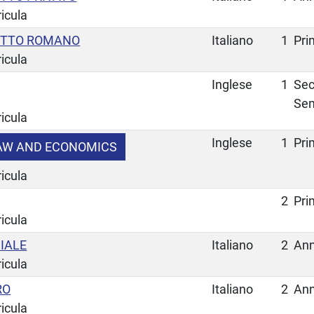
ricula
IRITTO ROMANO
Italiano
1
Pri
ricula
Inglese
1
Se
Se
ricula
Inglese
1
Pri
LAW AND ECONOMICS
ricula
2
Pri
ricula
IALE
Italiano
2
Ann
ricula
RO
Italiano
2
Ann
ricula