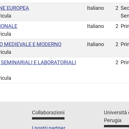
ONE EUROPEA
Italiano
2
Se
ricula
Se
ZIONALE
Italiano
2
Pri
ricula
TO MEDIEVALE E MODERNO
Italiano
2
Pri
ricula
À SEMINARIALI E LABORATORIALI
2
Pri
ricula
Collaborazioni
Università 
Perugia
I nostri partner