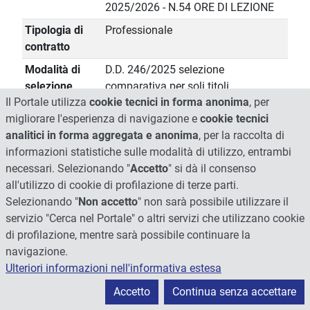
2025/2026 - N.54 ORE DI LEZIONE
Tipologia di
Professionale
contratto
Modalità di
D.D. 246/2025 selezione
selezione
comparativa per soli titoli
Il Portale utilizza
cookie tecnici in forma anonima
, per
Insussistenza
Verificata l'insussistenza di
migliorare l'esperienza di navigazione e
cookie tecnici
conflitto di
situazioni, anche potenziali, di
analitici in forma aggregata e anonima
, per la raccolta di
interesse
conflitto di interesse
informazioni statistiche sulle modalità di utilizzo, entrambi
Curriculum
Scarica
necessari. Selezionando "
Accetto
" si dà il consenso
all'utilizzo di cookie di profilazione di terze parti.
Altri incarichi
non presenti
Selezionando "
Non accetto
" non sarà possibile utilizzare il
Pubblicato il
10.06.2026
servizio "Cerca nel Portale" o altri servizi che utilizzano cookie
di profilazione, mentre sarà possibile continuare la
navigazione.
Nominativo
MORETTINI GIULIA
Ulteriori informazioni nell'informativa estesa
Data inizio
16.02.2026
Accetto
Continua senza accettare