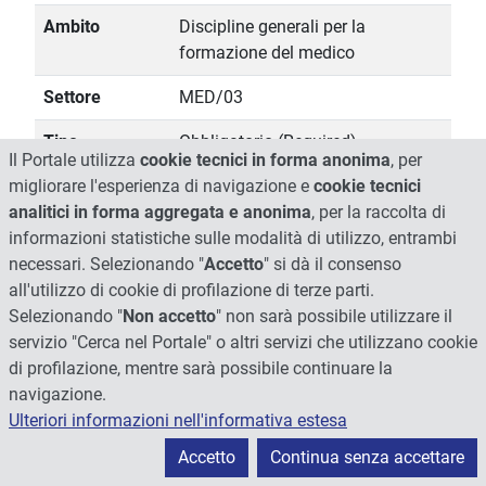
Ambito
Discipline generali per la
formazione del medico
Settore
MED/03
Tipo
Obbligatorio (Required)
Il Portale utilizza
cookie tecnici in forma anonima
, per
insegnamento
migliorare l'esperienza di navigazione e
cookie tecnici
analitici in forma aggregata e anonima
, per la raccolta di
Cognomi A-L
informazioni statistiche sulle modalità di utilizzo, entrambi
necessari. Selezionando "
Accetto
" si dà il consenso
CFU
2
all'utilizzo di cookie di profilazione di terze parti.
Selezionando "
Non accetto
" non sarà possibile utilizzare il
Docente
Antonio Orlacchio
servizio "Cerca nel Portale" o altri servizi che utilizzano cookie
responsabile
di profilazione, mentre sarà possibile continuare la
navigazione.
Docenti
Antonio Orlacchio
Ulteriori informazioni nell'informativa estesa
Accetto
Continua senza accettare
Ore
25 Ore - Antonio