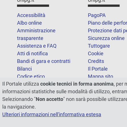
Accessibilità
PagoPA
Albo online
Piano delle perf
Amministrazione
Protezione dati p
trasparente
Sicurezza online
Assistenza e FAQ
Tuttogare
Atti di notifica
Cookie
Bandi di gara e contratti
Credits
Bilanci
Il Portale
Codice etico
Mappa sito
Il Portale utilizza
cookie tecnici in forma anonima
, per 
FOIA
Statistiche
informazioni statistiche sulle modalità di utilizzo, entr
Note legali
Dichiarazione di
Selezionando "
Non accetto
" non sarà possibile utilizzar
accessibilità
la navigazione.
Ulteriori informazioni nell'informativa estesa
© 2026 - Università degli Studi di Perugia