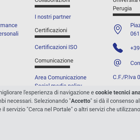
Perugia
I nostri partner
ormance
Piaz
Certificazioni
ersonali
061
Certificazioni ISO
+39
Comunicazione
Con
C.F./P.Iva
Area Comunicazione
Social media policy
migliorare l'esperienza di navigazione e
cookie tecnici an
Podcast
ambi necessari. Selezionando "
Accetto
" si dà il consenso al
Merchandising e shop
e il servizio "Cerca nel Portale" o altri servizi che utilizz
5xmille