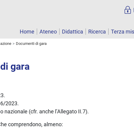
Home
Ateneo
Didattica
Ricerca
Terza mi
cazione
Documenti di gara
di gara
23.
 36/2023.
o nazionale (cfr. anche l’Allegato II.7).
 Che comprendono, almeno: