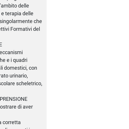
l’ambito delle
e terapia delle
ti singolarmente che
ettivi Formativi del
E
meccanismi
he e i quadri
li domestici, con
rato urinario,
olare scheletrico,
MPRENSIONE
ostrare di aver
a corretta