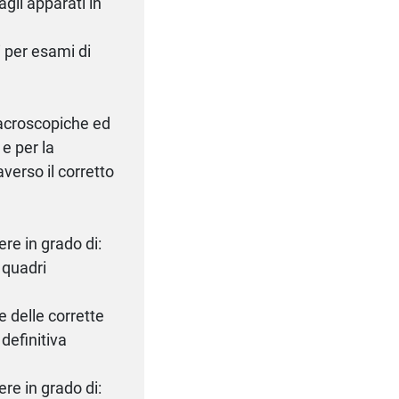
gli apparati in
i per esami di
macroscopiche ed
 e per la
averso il corretto
ere in grado di:
a quadri
e delle corrette
 definitiva
ere in grado di: