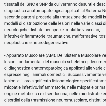
tissutali del SNC e SNP da cui verranno desunti e descritt
diagnostica anatomopatologica applicati al Sistema N
seconda parte si procede alla trattazione dei modelli is
modelli di distribuzione delle lesioni nelle varie classi d
neurologiche distinte per specie: malattie vascolari,
infettive/infiammtorie, traumatiche, malformative, to
neoplastiche e neurodegenerative.
- Apparato Muscolare (AM). Del Sistema Muscolare ven
lesioni fondamentali del muscolo scheletrico, desumend
di diagnostica anatomopatologica applicati alle varie c
espresse negli animali domestici. Successivamente ve
lesioni e il loro significato fisiopatologico specificata
miopatie infettivo/infiammatorie, nelle miopatie prima
origine metabolica e disendocrina, nelle miodistrofie er
disordini della trasmissione neuromuscolare, distinti p