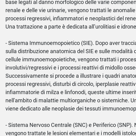
base legati al danno morfologico delle varie compone
renale e delle vie urinarie, vengono trattati le anomalie 
processi regressivi, infiammatori e neoplastici del rene 
Una trattazione a parte è dedicata all’urolitiasi e idrone
- Sistema Immunoemopoietico (SIE). Dopo aver traccia
sulla distribuzione anatomica del SIE e sulle modalità d
cellule immunoemopoietiche, vengono trattati i proces
involutivi/regressivi e i processi reattivi di midollo oss
Successivamente si procede a illustrare i quadri anat
processi regressivi, disturbi di circolo, iperplasie reatti
infiammatorie di milza e linfonodi, queste ultime inser
nell'ambito di malattie multiorganiche o sistemiche. Un
viene dedicato alle neoplasie dei tessuti immunoemopo
- Sistema Nervoso Centrale (SNC) e Periferico (SNP). 
vengono trattate le lesioni elementari e i modelli istolog