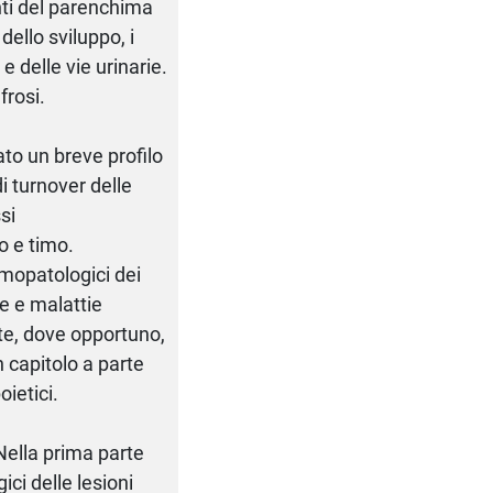
nti del parenchima
dello sviluppo, i
e delle vie urinarie.
frosi.
to un breve profilo
i turnover delle
si
eo e timo.
omopatologici dei
ve e malattie
ite, dove opportuno,
 capitolo a parte
ietici.
Nella prima parte
ici delle lesioni