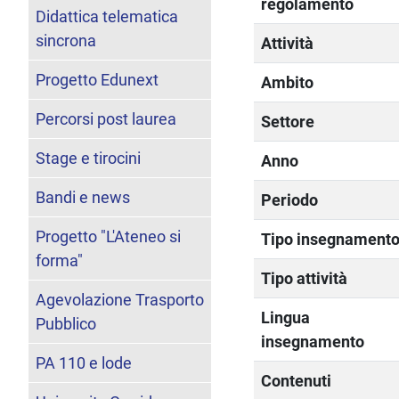
regolamento
Didattica telematica
sincrona
Attività
Progetto Edunext
Ambito
Percorsi post laurea
Settore
Stage e tirocini
Anno
Bandi e news
Periodo
Progetto "L'Ateneo si
Tipo insegnament
forma"
Tipo attività
Agevolazione Trasporto
Lingua
Pubblico
insegnamento
PA 110 e lode
Contenuti