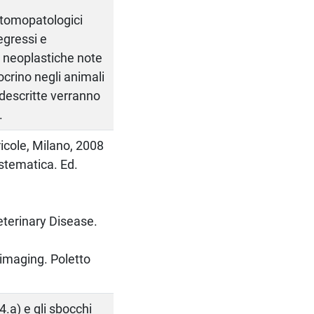
atomopatologici
regressi e
e neoplastiche note
docrino negli animali
descritte verranno
.
icole, Milano, 2008
stematica. Ed.
eterinary Disease.
imaging. Poletto
4.a) e gli sbocchi